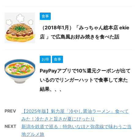
食事
（2018年1月）「みっちゃん総本店 ekie
店 」で広島風お好み焼きを食べた話
お得
食事
PayPayアプリで10%還元クーポンが出て
いるのでリンガーハットで食事して来た
結果、、、
PREV
【2025年版】魁力屋「冷やし醤油ラーメン」食べて
みた！冷たさと旨さが夏にぴったり
NEXT
新潟を鉄道で巡る：特急いなほと弥彦線で味わうご当
地グルメ旅