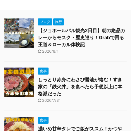
ブログ
旅行
【ジョホールバル観光2日目】朝の絶品カ
レーからモスク・歴史巡り！Grabで回る
王道＆ローカル体験記
2026/8/1
食事
しっとり赤身にわさび醤油が絡む！すき
家の「鉄火丼」を食べたら予想以上に本
格派だった
2026/7/31
食事
濃いめ甘辛タレでご飯がススム！かつや