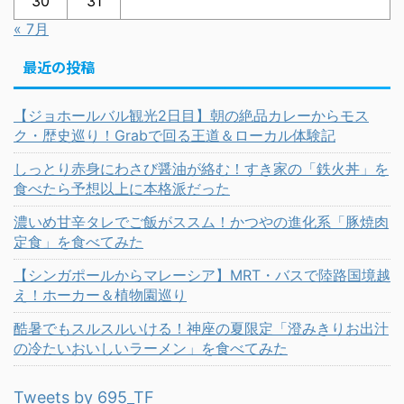
30
31
« 7月
最近の投稿
【ジョホールバル観光2日目】朝の絶品カレーからモス
ク・歴史巡り！Grabで回る王道＆ローカル体験記
しっとり赤身にわさび醤油が絡む！すき家の「鉄火丼」を
食べたら予想以上に本格派だった
濃いめ甘辛タレでご飯がススム！かつやの進化系「豚焼肉
定食」を食べてみた
【シンガポールからマレーシア】MRT・バスで陸路国境越
え！ホーカー＆植物園巡り
酷暑でもスルスルいける！神座の夏限定「澄みきりお出汁
の冷たいおいしいラーメン」を食べてみた
Tweets by 695_TF