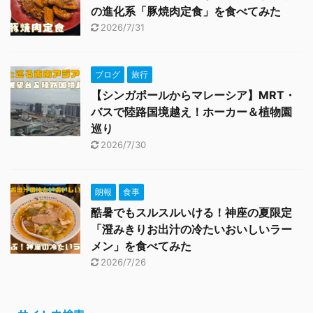
の進化系「豚焼肉定食」を食べてみた
2026/7/31
ブログ
旅行
【シンガポールからマレーシア】MRT・
バスで陸路国境越え！ホーカー＆植物園
巡り
2026/7/30
朗報
食事
酷暑でもスルスルいける！神座の夏限定
「澄みきりお出汁の冷たいおいしいラー
メン」を食べてみた
2026/7/26