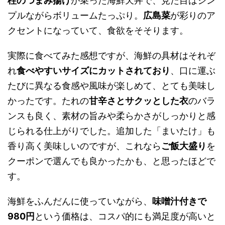
柱のつまみ揚げ
が乗った海鮮天丼で、見た目はシン
プルながらボリュームたっぷり。
広島菜
が彩りのア
クセントになっていて、食欲をそそります。
実際に食べてみた感想ですが、海鮮の具材はそれぞ
れ
食べやすいサイズにカットされており
、口に運ぶ
たびに異なる食感や風味が楽しめて、とても美味し
かったです。たれの
甘辛さとサクッとした衣
のバラ
ンスも良く、素材の旨みや柔らかさがしっかりと感
じられる仕上がりでした。追加した「まいたけ」も
香り高く美味しいのですが、これなら
ご飯大盛り
を
クーポンで選んでも良かったかも、と思ったほどで
す。
海鮮をふんだんに使っていながら、
味噌汁付きで
980円
という価格は、コスパ的にも満足度が高いと