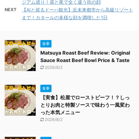
ジアム巡り！昼と夜で全く違う街の顔
NEXT
【AIと巡るドーハ観光】近未来都市から高級リゾート
まで！カタールの多様な顔を満喫した1日
食事
Matsuya Roast Beef Review: Original
Sauce Roast Beef Bowl Price & Taste
2026/8/2
食事
【実食】松屋でローストビーフ！？しっ
とりお肉と特製ソースで味わう一風変わ
った本気メニュー
2026/8/2