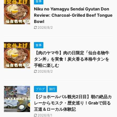
食事
Niku no Yamagyu Sendai Gyutan Don
Review: Charcoal-Grilled Beef Tongue
Bowl
2026/8/2
食事
【肉のヤマ牛】肉の日限定「仙台名物牛
タン丼」を実食！炭火香る本格牛タンを
手軽に楽しむ
2026/8/2
ブログ
旅行
【ジョホールバル観光2日目】朝の絶品カ
レーからモスク・歴史巡り！Grabで回る
王道＆ローカル体験記
2026/8/1