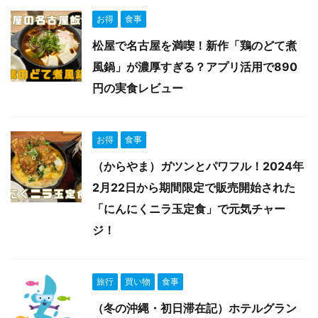
お得
食事
松屋で名古屋を満喫！新作「鶏のどて煮
風鍋」が濃厚すぎる？アプリ活用で890
円の実食レビュー
お得
食事
（からやま）ガツンとパワフル！2024年
2月22日から期間限定で販売開始された
「にんにくニラ玉定食」で元気チャー
ジ！
旅行
買い物
食事
（冬の沖縄・初日滞在記）ホテルグラン