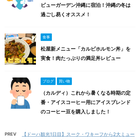
ビューガーデン沖縄に宿泊！沖縄の冬は
過ごし易くオススメ！
食事
松屋新メニュー「カルビホルモン丼」を
実食！肉たっぷりの満足丼レビュー
ブログ
買い物
（カルディ）これから暑くなる時期の定
番・アイスコーヒー用にアイスブレンド
のコーヒー豆を購入しました！
PREV
【ドーハ観光1日目】スーク・ワキーフから2大ミュー