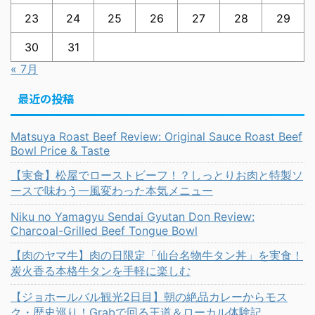
23
24
25
26
27
28
29
30
31
« 7月
最近の投稿
Matsuya Roast Beef Review: Original Sauce Roast Beef
Bowl Price & Taste
【実食】松屋でローストビーフ！？しっとりお肉と特製ソ
ースで味わう一風変わった本気メニュー
Niku no Yamagyu Sendai Gyutan Don Review:
Charcoal-Grilled Beef Tongue Bowl
【肉のヤマ牛】肉の日限定「仙台名物牛タン丼」を実食！
炭火香る本格牛タンを手軽に楽しむ
【ジョホールバル観光2日目】朝の絶品カレーからモス
ク・歴史巡り！Grabで回る王道＆ローカル体験記