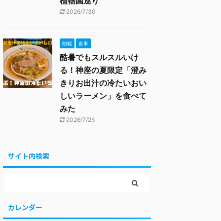
植物園巡り
2026/7/30
朗報
食事
酷暑でもスルスルいけ
る！神座の夏限定「澄み
きりお出汁の冷たいおい
しいラーメン」を食べて
みた
2026/7/26
サイト内検索
カレンダー