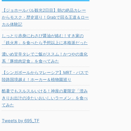
【ジョホールバル観光2日目】朝の絶品カレー
からモスク・歴史巡り！Grabで回る王道＆ロー
カル体験記
しっとり赤身にわさび醤油が絡む！すき家の
「鉄火丼」を食べたら予想以上に本格派だった
濃いめ甘辛タレでご飯がススム！かつやの進化
系「豚焼肉定食」を食べてみた
【シンガポールからマレーシア】MRT・バスで
陸路国境越え！ホーカー＆植物園巡り
酷暑でもスルスルいける！神座の夏限定「澄み
きりお出汁の冷たいおいしいラーメン」を食べ
てみた
Tweets by 695_TF