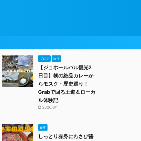
ブログ
旅行
【ジョホールバル観光2
日目】朝の絶品カレーか
らモスク・歴史巡り！
Grabで回る王道＆ローカ
ル体験記
2026/8/1
食事
しっとり赤身にわさび醤