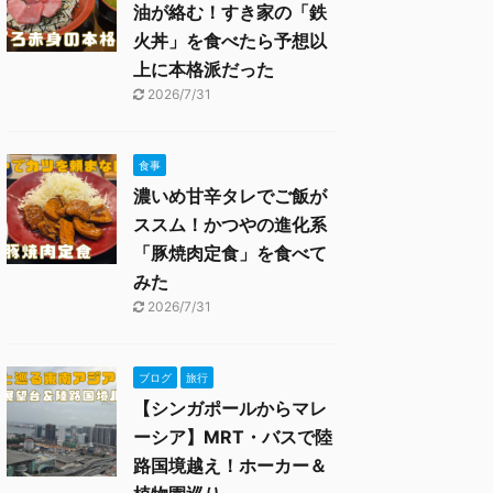
油が絡む！すき家の「鉄
火丼」を食べたら予想以
上に本格派だった
2026/7/31
食事
濃いめ甘辛タレでご飯が
ススム！かつやの進化系
「豚焼肉定食」を食べて
みた
2026/7/31
ブログ
旅行
【シンガポールからマレ
ーシア】MRT・バスで陸
路国境越え！ホーカー＆