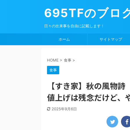
695TFのブロ
日々の出来事を自由に記載します！
ホーム
サイトマップ
HOME
>
食事
>
食事
【すき家】秋の風物詩
値上げは残念だけど、
2025年9月6日