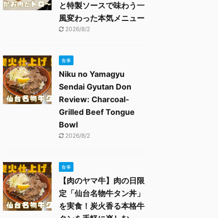
と特製ソースで味わう一
風変わった本気メニュー
2026/8/2
食事
Niku no Yamagyu
Sendai Gyutan Don
Review: Charcoal-
Grilled Beef Tongue
Bowl
2026/8/2
食事
【肉のヤマ牛】肉の日限
定「仙台名物牛タン丼」
を実食！炭火香る本格牛