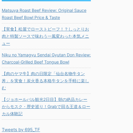
Matsuya Roast Beef Review: Original Sauce
Roast Beef Bowl Price & Taste
【実食】松屋でローストビーフ！？しっとりお
肉と特製ソースで味わう一風変わった本気メニ
ュー
Niku no Yamagyu Sendai Gyutan Don Review:
Charcoal-Grilled Beef Tongue Bowl
【肉のヤマ牛】肉の日限定「仙台名物牛タン
丼」を実食！炭火香る本格牛タンを手軽に楽し
む
【ジョホールバル観光2日目】朝の絶品カレー
からモスク・歴史巡り！Grabで回る王道＆ロー
カル体験記
Tweets by 695_TF