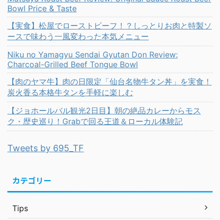
Bowl Price & Taste
【実食】松屋でローストビーフ！？しっとりお肉と特製ソ
ースで味わう一風変わった本気メニュー
Niku no Yamagyu Sendai Gyutan Don Review:
Charcoal-Grilled Beef Tongue Bowl
【肉のヤマ牛】肉の日限定「仙台名物牛タン丼」を実食！
炭火香る本格牛タンを手軽に楽しむ
【ジョホールバル観光2日目】朝の絶品カレーからモス
ク・歴史巡り！Grabで回る王道＆ローカル体験記
Tweets by 695_TF
カテゴリー
Tips