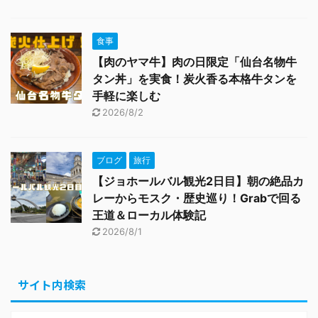
食事
【肉のヤマ牛】肉の日限定「仙台名物牛
タン丼」を実食！炭火香る本格牛タンを
手軽に楽しむ
2026/8/2
ブログ
旅行
【ジョホールバル観光2日目】朝の絶品カ
レーからモスク・歴史巡り！Grabで回る
王道＆ローカル体験記
2026/8/1
サイト内検索