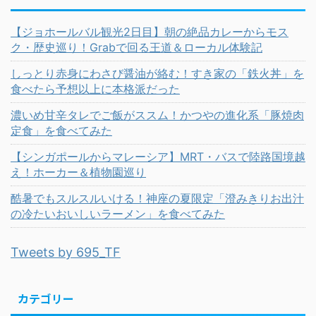
【ジョホールバル観光2日目】朝の絶品カレーからモス
ク・歴史巡り！Grabで回る王道＆ローカル体験記
しっとり赤身にわさび醤油が絡む！すき家の「鉄火丼」を
食べたら予想以上に本格派だった
濃いめ甘辛タレでご飯がススム！かつやの進化系「豚焼肉
定食」を食べてみた
【シンガポールからマレーシア】MRT・バスで陸路国境越
え！ホーカー＆植物園巡り
酷暑でもスルスルいける！神座の夏限定「澄みきりお出汁
の冷たいおいしいラーメン」を食べてみた
Tweets by 695_TF
カテゴリー