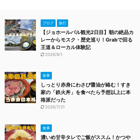
ブログ
旅行
【ジョホールバル観光2日目】朝の絶品カ
レーからモスク・歴史巡り！Grabで回る
王道＆ローカル体験記
2026/8/1
食事
しっとり赤身にわさび醤油が絡む！すき
家の「鉄火丼」を食べたら予想以上に本
格派だった
2026/7/31
食事
濃いめ甘辛タレでご飯がススム！かつや