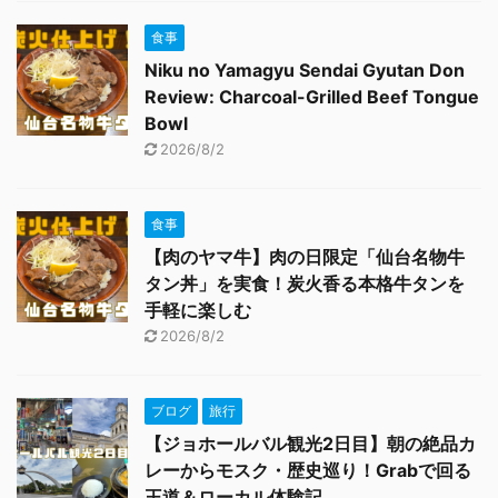
食事
Niku no Yamagyu Sendai Gyutan Don
Review: Charcoal-Grilled Beef Tongue
Bowl
2026/8/2
食事
【肉のヤマ牛】肉の日限定「仙台名物牛
タン丼」を実食！炭火香る本格牛タンを
手軽に楽しむ
2026/8/2
ブログ
旅行
【ジョホールバル観光2日目】朝の絶品カ
レーからモスク・歴史巡り！Grabで回る
王道＆ローカル体験記