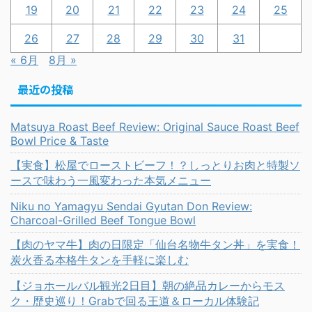
19
20
21
22
23
24
25
26
27
28
29
30
31
« 6月
8月 »
最近の投稿
Matsuya Roast Beef Review: Original Sauce Roast Beef
Bowl Price & Taste
【実食】松屋でローストビーフ！？しっとりお肉と特製ソ
ースで味わう一風変わった本気メニュー
Niku no Yamagyu Sendai Gyutan Don Review:
Charcoal-Grilled Beef Tongue Bowl
【肉のヤマ牛】肉の日限定「仙台名物牛タン丼」を実食！
炭火香る本格牛タンを手軽に楽しむ
【ジョホールバル観光2日目】朝の絶品カレーからモス
ク・歴史巡り！Grabで回る王道＆ローカル体験記