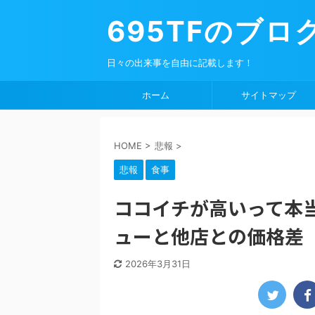
695TFのブロ
日々の出来事を自由に記載します！
ホーム
サイトマップ
HOME
>
悲報
>
悲報
食事
ココイチが高いって本
ューと他店との価格差
2026年3月31日