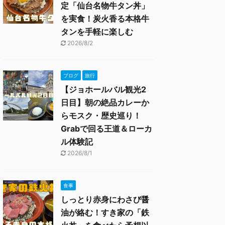
定「仙台名物牛タン丼」
を実食！炭火香る本格牛
タンを手軽に楽しむ
2026/8/2
ブログ
旅行
【ジョホールバル観光2
日目】朝の絶品カレーか
らモスク・歴史巡り！
Grabで回る王道＆ローカ
ル体験記
2026/8/1
食事
しっとり赤身にわさび醤
油が絡む！すき家の「鉄