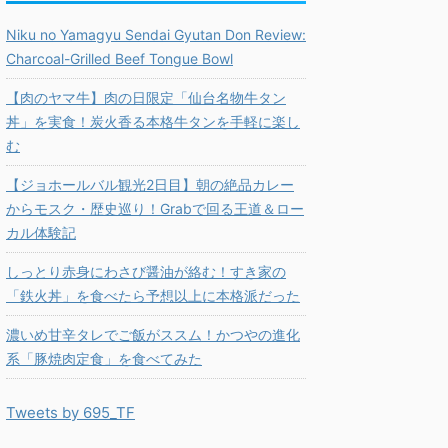
Niku no Yamagyu Sendai Gyutan Don Review:
Charcoal-Grilled Beef Tongue Bowl
【肉のヤマ牛】肉の日限定「仙台名物牛タン
丼」を実食！炭火香る本格牛タンを手軽に楽し
む
【ジョホールバル観光2日目】朝の絶品カレー
からモスク・歴史巡り！Grabで回る王道＆ロー
カル体験記
しっとり赤身にわさび醤油が絡む！すき家の
「鉄火丼」を食べたら予想以上に本格派だった
濃いめ甘辛タレでご飯がススム！かつやの進化
系「豚焼肉定食」を食べてみた
Tweets by 695_TF