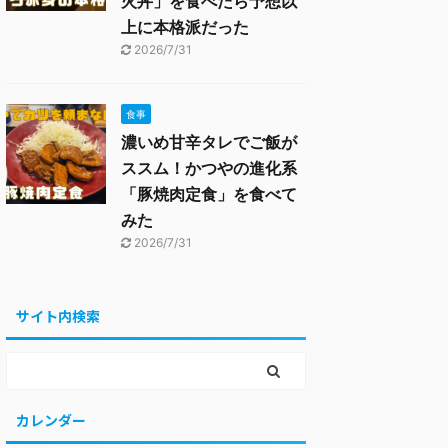
火丼」を食べたら予想以
上に本格派だった
2026/7/31
食事
濃いめ甘辛タレでご飯が
ススム！かつやの進化系
「豚焼肉定食」を食べて
みた
2026/7/31
サイト内検索
カレンダー