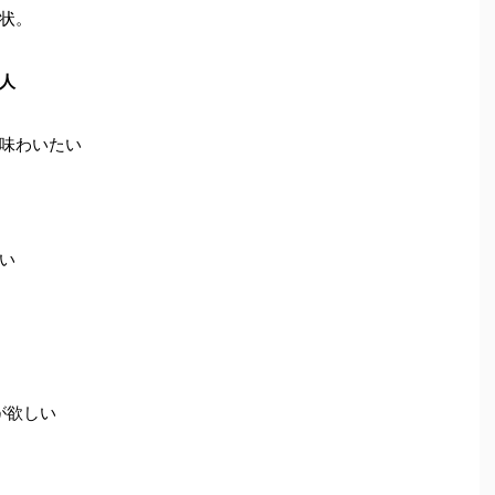
状。
人
味わいたい
い
が欲しい