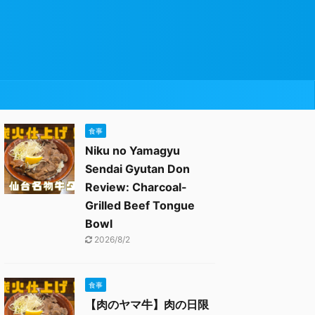
食事
Niku no Yamagyu
Sendai Gyutan Don
Review: Charcoal-
Grilled Beef Tongue
Bowl
2026/8/2
食事
【肉のヤマ牛】肉の日限