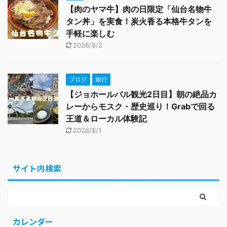
【肉のヤマ牛】肉の日限定「仙台名物牛
タン丼」を実食！炭火香る本格牛タンを
手軽に楽しむ
2026/8/2
ブログ
旅行
【ジョホールバル観光2日目】朝の絶品カ
レーからモスク・歴史巡り！Grabで回る
王道＆ローカル体験記
2026/8/1
サイト内検索
カレンダー