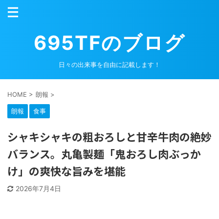
695TFのブログ
日々の出来事を自由に記載します！
HOME
>
朗報
>
朗報
食事
シャキシャキの粗おろしと甘辛牛肉の絶妙
バランス。丸亀製麺「鬼おろし肉ぶっか
け」の爽快な旨みを堪能
2026年7月4日