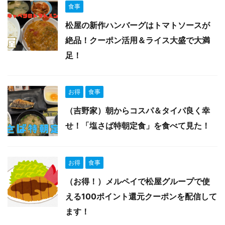
食事
松屋の新作ハンバーグはトマトソースが
絶品！クーポン活用＆ライス大盛で大満
足！
お得
食事
（吉野家）朝からコスパ＆タイパ良く幸
せ！「塩さば特朝定食」を食べて見た！
お得
食事
（お得！）メルペイで松屋グループで使
える100ポイント還元クーポンを配信して
ます！