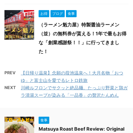
お得
ブログ
食事
（ラーメン魁力屋）特製醤油ラーメン
（並）の無料券が貰える！1年で最もお得
な「創業感謝祭！！」に行ってきまし
た！
PREV
【日帰り温泉】念願の葭池温泉へ！大月名物「おつ
ゆ」と富士山を愛でるレトロ鉄旅
NEXT
川崎ルフロンでサクッと絶品麺。たっぷり野菜と鶏ガ
ラ清湯スープが染みる「一品香」の贅沢たんめん
食事
Matsuya Roast Beef Review: Original