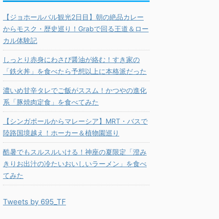
【ジョホールバル観光2日目】朝の絶品カレー
からモスク・歴史巡り！Grabで回る王道＆ロー
カル体験記
しっとり赤身にわさび醤油が絡む！すき家の
「鉄火丼」を食べたら予想以上に本格派だった
濃いめ甘辛タレでご飯がススム！かつやの進化
系「豚焼肉定食」を食べてみた
【シンガポールからマレーシア】MRT・バスで
陸路国境越え！ホーカー＆植物園巡り
酷暑でもスルスルいける！神座の夏限定「澄み
きりお出汁の冷たいおいしいラーメン」を食べ
てみた
Tweets by 695_TF