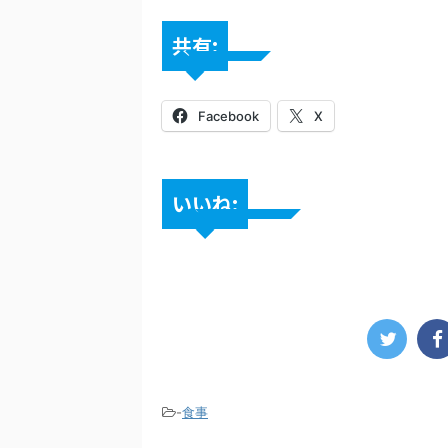
共有:
Facebook
X
いいね:
-
食事