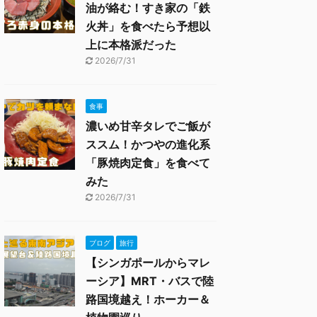
油が絡む！すき家の「鉄
火丼」を食べたら予想以
上に本格派だった
2026/7/31
食事
濃いめ甘辛タレでご飯が
ススム！かつやの進化系
「豚焼肉定食」を食べて
みた
2026/7/31
ブログ
旅行
【シンガポールからマレ
ーシア】MRT・バスで陸
路国境越え！ホーカー＆