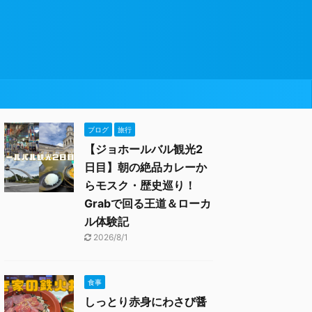
ブログ
旅行
【ジョホールバル観光2
日目】朝の絶品カレーか
らモスク・歴史巡り！
Grabで回る王道＆ローカ
ル体験記
2026/8/1
食事
しっとり赤身にわさび醤