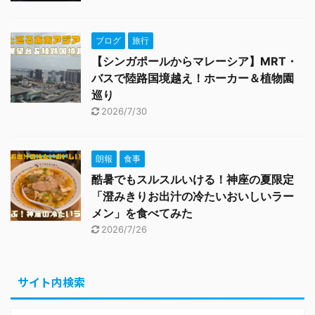
ブログ
旅行
【シンガポールからマレーシア】MRT・
バスで陸路国境越え！ホーカー＆植物園
巡り
2026/7/30
朗報
食事
酷暑でもスルスルいける！神座の夏限定
「澄みきりお出汁の冷たいおいしいラー
メン」を食べてみた
2026/7/26
サイト内検索