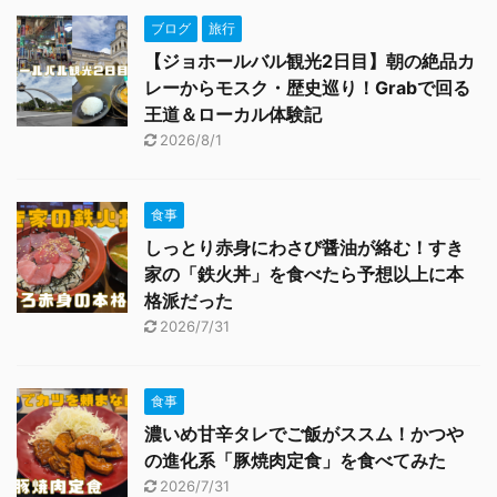
ブログ
旅行
【ジョホールバル観光2日目】朝の絶品カ
レーからモスク・歴史巡り！Grabで回る
王道＆ローカル体験記
2026/8/1
食事
しっとり赤身にわさび醤油が絡む！すき
家の「鉄火丼」を食べたら予想以上に本
格派だった
2026/7/31
食事
濃いめ甘辛タレでご飯がススム！かつや
の進化系「豚焼肉定食」を食べてみた
2026/7/31