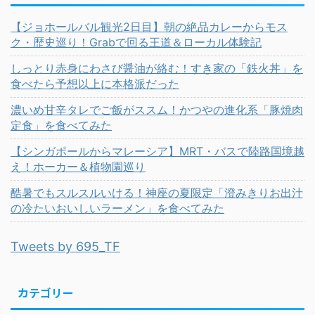
【ジョホールバル観光2日目】朝の絶品カレーからモス
ク・歴史巡り！Grabで回る王道＆ローカル体験記
しっとり赤身にわさび醤油が絡む！すき家の「鉄火丼」を
食べたら予想以上に本格派だった
濃いめ甘辛タレでご飯がススム！かつやの進化系「豚焼肉
定食」を食べてみた
【シンガポールからマレーシア】MRT・バスで陸路国境越
え！ホーカー＆植物園巡り
酷暑でもスルスルいける！神座の夏限定「澄みきりお出汁
の冷たいおいしいラーメン」を食べてみた
Tweets by 695_TF
カテゴリー