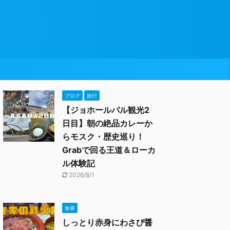
ブログ
旅行
【ジョホールバル観光2
日目】朝の絶品カレーか
らモスク・歴史巡り！
Grabで回る王道＆ローカ
ル体験記
2026/8/1
食事
しっとり赤身にわさび醤