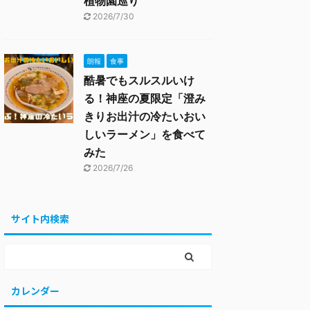
植物園巡り
2026/7/30
朗報
食事
酷暑でもスルスルいけ
る！神座の夏限定「澄み
きりお出汁の冷たいおい
しいラーメン」を食べて
みた
2026/7/26
サイト内検索
カレンダー