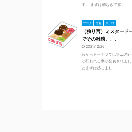
す。 まずは朝起きて窓 ...
ブログ
悲報
買い物
（独り言）ミスタードー
でその雑感、、、
2021/12/26
昔からドーナツでは無二の存
が行われる事が発表されまし
とまずは感じまし ...