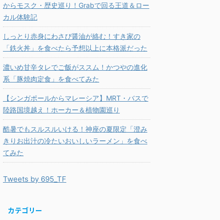
からモスク・歴史巡り！Grabで回る王道＆ロー
カル体験記
しっとり赤身にわさび醤油が絡む！すき家の
「鉄火丼」を食べたら予想以上に本格派だった
濃いめ甘辛タレでご飯がススム！かつやの進化
系「豚焼肉定食」を食べてみた
【シンガポールからマレーシア】MRT・バスで
陸路国境越え！ホーカー＆植物園巡り
酷暑でもスルスルいける！神座の夏限定「澄み
きりお出汁の冷たいおいしいラーメン」を食べ
てみた
Tweets by 695_TF
カテゴリー