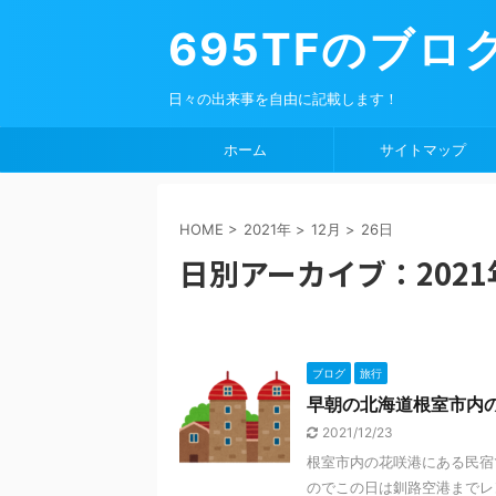
695TFのブロ
日々の出来事を自由に記載します！
ホーム
サイトマップ
HOME
>
2021年
>
12月
>
26日
日別アーカイブ：2021
ブログ
旅行
早朝の北海道根室市内
2021/12/23
根室市内の花咲港にある民宿
のでこの日は釧路空港までレ