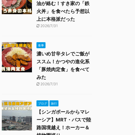
油が絡む！すき家の「鉄
火丼」を食べたら予想以
上に本格派だった
2026/7/31
食事
濃いめ甘辛タレでご飯が
ススム！かつやの進化系
「豚焼肉定食」を食べて
みた
2026/7/31
ブログ
旅行
【シンガポールからマレ
ーシア】MRT・バスで陸
路国境越え！ホーカー＆