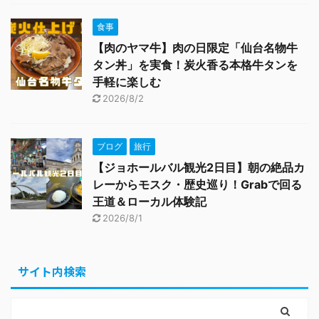
食事
【肉のヤマ牛】肉の日限定「仙台名物牛
タン丼」を実食！炭火香る本格牛タンを
手軽に楽しむ
2026/8/2
ブログ
旅行
【ジョホールバル観光2日目】朝の絶品カ
レーからモスク・歴史巡り！Grabで回る
王道＆ローカル体験記
2026/8/1
サイト内検索