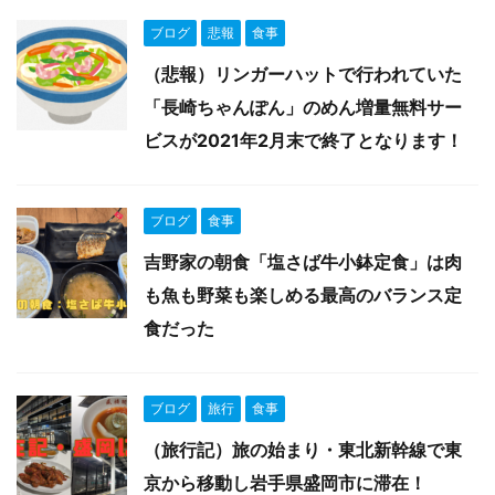
ブログ
悲報
食事
（悲報）リンガーハットで行われていた
「長崎ちゃんぽん」のめん増量無料サー
ビスが2021年2月末で終了となります！
ブログ
食事
吉野家の朝食「塩さば牛小鉢定食」は肉
も魚も野菜も楽しめる最高のバランス定
食だった
ブログ
旅行
食事
（旅行記）旅の始まり・東北新幹線で東
京から移動し岩手県盛岡市に滞在！