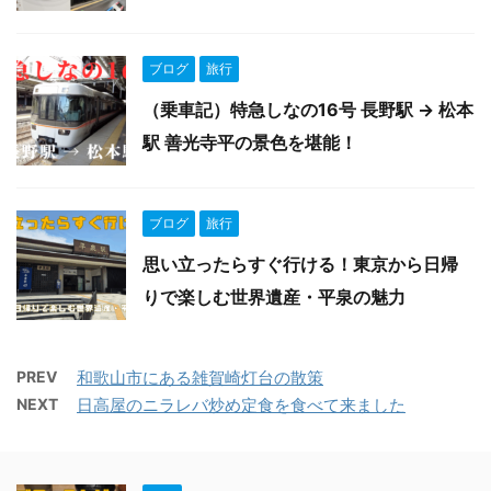
ブログ
旅行
（乗車記）特急しなの16号 長野駅 → 松本
駅 善光寺平の景色を堪能！
ブログ
旅行
思い立ったらすぐ行ける！東京から日帰
りで楽しむ世界遺産・平泉の魅力
PREV
和歌山市にある雑賀崎灯台の散策
NEXT
日高屋のニラレバ炒め定食を食べて来ました