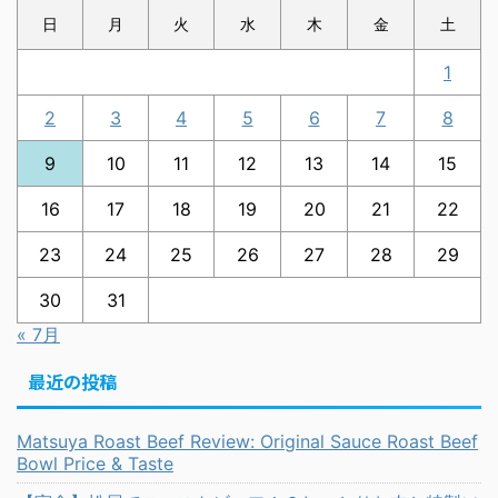
日
月
火
水
木
金
土
1
2
3
4
5
6
7
8
9
10
11
12
13
14
15
16
17
18
19
20
21
22
23
24
25
26
27
28
29
30
31
« 7月
最近の投稿
Matsuya Roast Beef Review: Original Sauce Roast Beef
Bowl Price & Taste