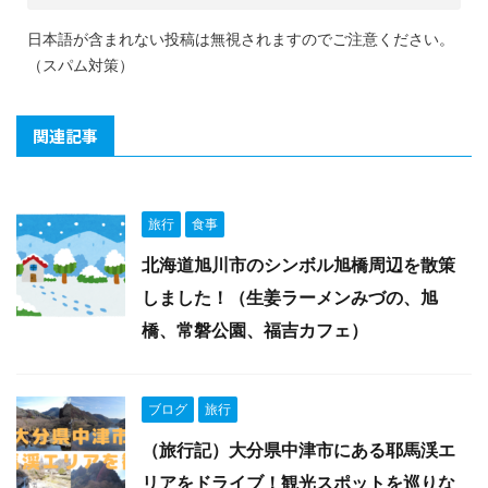
日本語が含まれない投稿は無視されますのでご注意ください。
（スパム対策）
関連記事
旅行
食事
北海道旭川市のシンボル旭橋周辺を散策
しました！（生姜ラーメンみづの、旭
橋、常磐公園、福吉カフェ）
ブログ
旅行
（旅行記）大分県中津市にある耶馬渓エ
リアをドライブ！観光スポットを巡りな