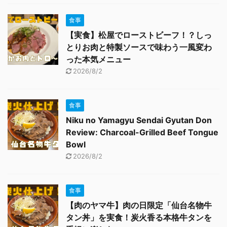
食事
【実食】松屋でローストビーフ！？しっ
とりお肉と特製ソースで味わう一風変わ
った本気メニュー
2026/8/2
食事
Niku no Yamagyu Sendai Gyutan Don
Review: Charcoal-Grilled Beef Tongue
Bowl
2026/8/2
食事
【肉のヤマ牛】肉の日限定「仙台名物牛
タン丼」を実食！炭火香る本格牛タンを