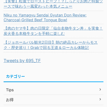
【実食】松屋でローストビーフ！？しっとりお肉と特製ソ
ースで味わう一風変わった本気メニュー
Niku no Yamagyu Sendai Gyutan Don Review:
Charcoal-Grilled Beef Tongue Bowl
【肉のヤマ牛】肉の日限定「仙台名物牛タン丼」を実食！
炭火香る本格牛タンを手軽に楽しむ
【ジョホールバル観光2日目】朝の絶品カレーからモス
ク・歴史巡り！Grabで回る王道＆ローカル体験記
Tweets by 695_TF
カテゴリー
Tips
お得