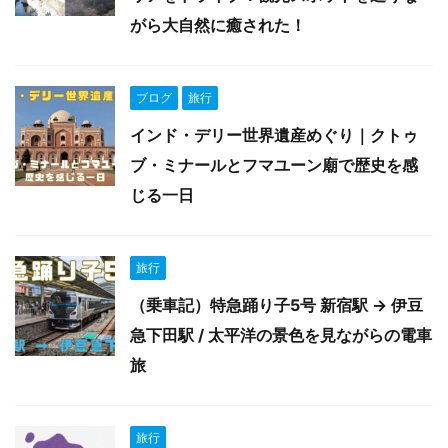
がら大自然に癒された！
ブログ
旅行
インド・デリー世界遺産めぐり｜クトゥ
ブ・ミナールとフマユーン廟で歴史を感
じる一日
旅行
（乗車記）特急踊り子5号 新宿駅 → 伊豆
急下田駅 / 太平洋の景色を見ながらの電車
旅
旅行