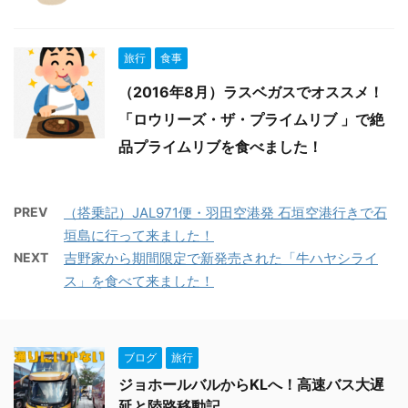
旅行
食事
（2016年8月）ラスベガスでオススメ！
「ロウリーズ・ザ・プライムリブ 」で絶
品プライムリブを食べました！
PREV
（搭乗記）JAL971便・羽田空港発 石垣空港行きで石
垣島に行って来ました！
NEXT
吉野家から期間限定で新発売された「牛ハヤシライ
ス」を食べて来ました！
ブログ
旅行
ジョホールバルからKLへ！高速バス大遅
延と陸路移動記