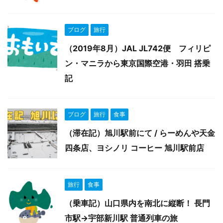
ブログ
旅行
（2019年8月）JAL JL742便 フィリピ
ン・マニラから東京国際空港・羽田 搭乗
記
ブログ
旅行
食事
（滞在記）旭川駅前にて / らーめんや天金
四条店、ヨシノリ コーヒー 旭川駅前店
旅行
食事
（乗車記）山口県内を南北に縦断！ 長門
市駅→宇部新川駅 普通列車の旅