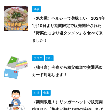
食事
（魁力屋）ヘルシーで美味しい！2024年
1月10日より期間限定で販売開始された
「野菜たっぷり塩タンメン」を食べて来
ました！
ブログ
旅行
（独り言）今春から秩父鉄道で交通系IC
カード対応します！
お得
食事
（期間限定！）リンガーハットで販売開
始された「梅肉と鶏むね肉の冷やしまぜ