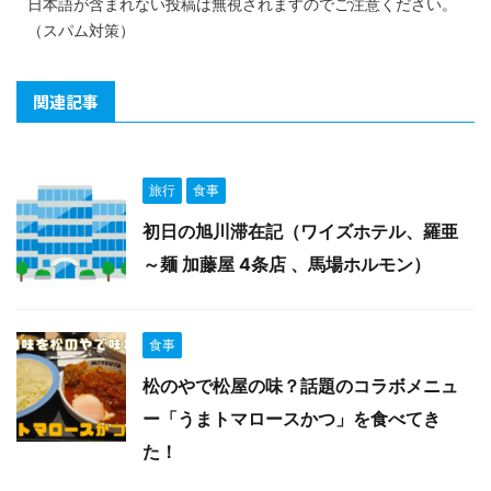
日本語が含まれない投稿は無視されますのでご注意ください。
（スパム対策）
関連記事
旅行
食事
初日の旭川滞在記（ワイズホテル、羅亜
～麺 加藤屋 4条店 、馬場ホルモン）
食事
松のやで松屋の味？話題のコラボメニュ
ー「うまトマロースかつ」を食べてき
た！