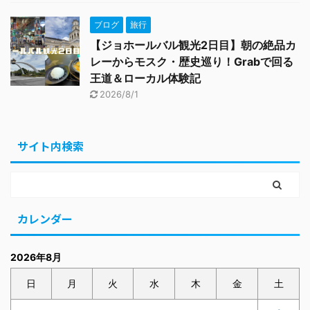
ブログ
旅行
【ジョホールバル観光2日目】朝の絶品カ
レーからモスク・歴史巡り！Grabで回る
王道＆ローカル体験記
2026/8/1
サイト内検索
カレンダー
2026年8月
日
月
火
水
木
金
土