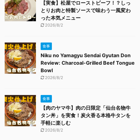
【実食】松屋でローストビーフ！？しっ
とりお肉と特製ソースで味わう一風変わ
った本気メニュー
2026/8/2
食事
Niku no Yamagyu Sendai Gyutan Don
Review: Charcoal-Grilled Beef Tongue
Bowl
2026/8/2
食事
【肉のヤマ牛】肉の日限定「仙台名物牛
タン丼」を実食！炭火香る本格牛タンを
手軽に楽しむ
2026/8/2