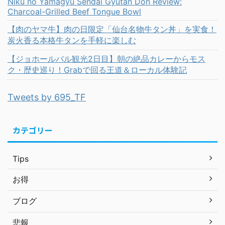
Niku no Yamagyu Sendai Gyutan Don Review:
Charcoal-Grilled Beef Tongue Bowl
【肉のヤマ牛】肉の日限定「仙台名物牛タン丼」を実食！
炭火香る本格牛タンを手軽に楽しむ
【ジョホールバル観光2日目】朝の絶品カレーからモス
ク・歴史巡り！Grabで回る王道＆ローカル体験記
Tweets by 695_TF
カテゴリー
Tips
お得
ブログ
悲報