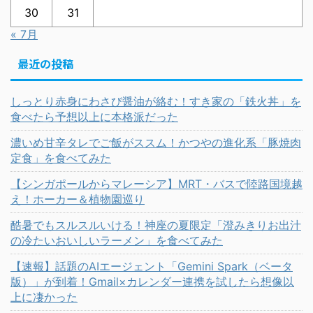
30
31
« 7月
最近の投稿
しっとり赤身にわさび醤油が絡む！すき家の「鉄火丼」を
食べたら予想以上に本格派だった
濃いめ甘辛タレでご飯がススム！かつやの進化系「豚焼肉
定食」を食べてみた
【シンガポールからマレーシア】MRT・バスで陸路国境越
え！ホーカー＆植物園巡り
酷暑でもスルスルいける！神座の夏限定「澄みきりお出汁
の冷たいおいしいラーメン」を食べてみた
【速報】話題のAIエージェント「Gemini Spark（ベータ
版）」が到着！Gmail×カレンダー連携を試したら想像以
上に凄かった