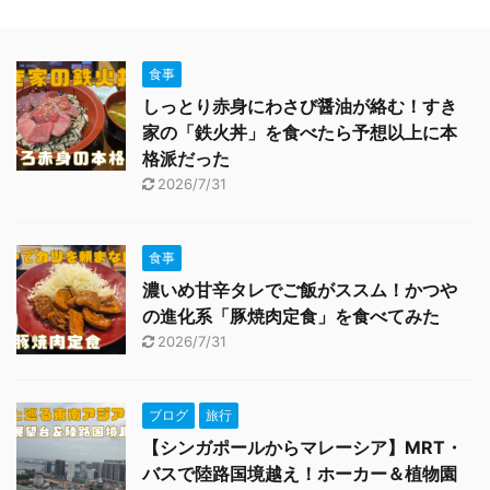
食事
しっとり赤身にわさび醤油が絡む！すき
家の「鉄火丼」を食べたら予想以上に本
格派だった
2026/7/31
食事
濃いめ甘辛タレでご飯がススム！かつや
の進化系「豚焼肉定食」を食べてみた
2026/7/31
ブログ
旅行
【シンガポールからマレーシア】MRT・
バスで陸路国境越え！ホーカー＆植物園