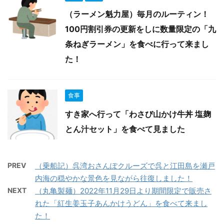
（ラーメン魁力屋）毎月のルーティン！
100円割引券の更新をしに数量限定の「九
条ねぎラーメン」を食べに行って来まし
た！
食事
すき家へ行って「わさび山かけ牛丼 塩麹
とん汁セット」を食べて見ました
PREV
（乗船記）呉湾おさんぽクルーズで呉と江田島を瀬戸
内海の穏やかな景色を見ながら往復しました！
NEXT
（丸亀製麺）2022年11月29日より期間限定で販売さ
れた「紅生姜玉子あんかけうどん」を食べて来まし
た！