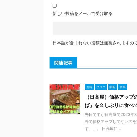
新しい投稿をメールで受け取る
日本語が含まれない投稿は無視されますの
関連記事
お得
ブログ
朗報
食事
（日高屋）価格アップ
ば」を久しぶりに食べ
先日ですが日高屋で2023
外で価格アップしてないのを
す、、。 日高屋に ...