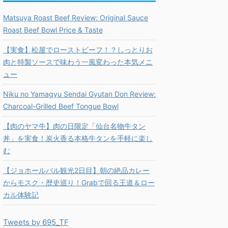
Matsuya Roast Beef Review: Original Sauce
Roast Beef Bowl Price & Taste
【実食】松屋でローストビーフ！？しっとりお
肉と特製ソースで味わう一風変わった本気メニ
ュー
Niku no Yamagyu Sendai Gyutan Don Review:
Charcoal-Grilled Beef Tongue Bowl
【肉のヤマ牛】肉の日限定「仙台名物牛タン
丼」を実食！炭火香る本格牛タンを手軽に楽し
む
【ジョホールバル観光2日目】朝の絶品カレー
からモスク・歴史巡り！Grabで回る王道＆ロー
カル体験記
Tweets by 695_TF