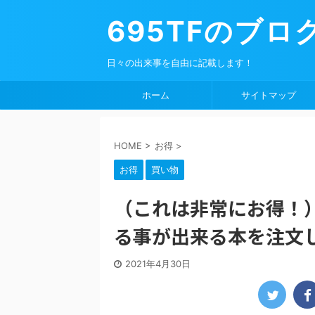
695TFのブロ
日々の出来事を自由に記載します！
ホーム
サイトマップ
HOME
>
お得
>
お得
買い物
（これは非常にお得！
る事が出来る本を注文
2021年4月30日