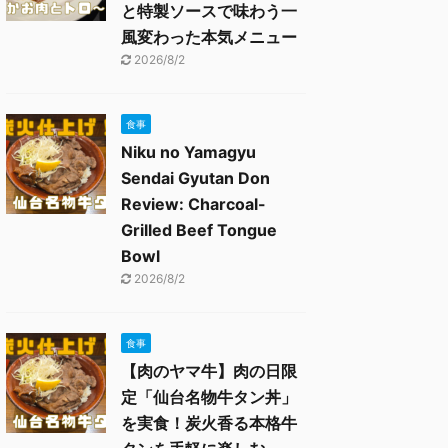
と特製ソースで味わう一
風変わった本気メニュー
2026/8/2
食事
Niku no Yamagyu
Sendai Gyutan Don
Review: Charcoal-
Grilled Beef Tongue
Bowl
2026/8/2
食事
【肉のヤマ牛】肉の日限
定「仙台名物牛タン丼」
を実食！炭火香る本格牛