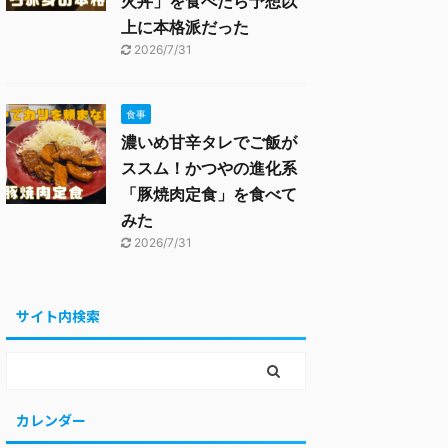
火丼」を食べたら予想以
上に本格派だった
2026/7/31
食事
濃いめ甘辛タレでご飯が
ススム！かつやの進化系
「豚焼肉定食」を食べて
みた
2026/7/31
サイト内検索
カレンダー