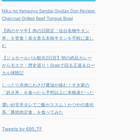
Niku no Yamagyu Sendai Gyutan Don Review:
Charcoal-Grilled Beef Tongue Bowl
【肉のヤマ牛】肉の日限定「仙台名物牛タン
丼」を実食！炭火香る本格牛タンを手軽に楽し
む
【ジョホールバル観光2日目】朝の絶品カレー
からモスク・歴史巡り！Grabで回る王道＆ロー
カル体験記
しっとり赤身にわさび醤油が絡む！すき家の
「鉄火丼」を食べたら予想以上に本格派だった
濃いめ甘辛タレでご飯がススム！かつやの進化
系「豚焼肉定食」を食べてみた
Tweets by 695_TF