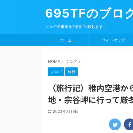
695TFのブロ
日々の出来事を自由に記載します！
ホーム
サイトマップ
HOME
>
ブログ
>
ブログ
旅行
（旅行記）稚内空港から
地・宗谷岬に行って厳
2023年3月9日