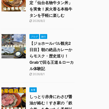
定「仙台名物牛タン丼」
を実食！炭火香る本格牛
タンを手軽に楽しむ
2026/8/2
ブログ
旅行
【ジョホールバル観光2
日目】朝の絶品カレーか
らモスク・歴史巡り！
Grabで回る王道＆ローカ
ル体験記
2026/8/1
食事
しっとり赤身にわさび醤
油が絡む！すき家の「鉄