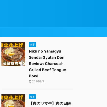
食事
Niku no Yamagyu
Sendai Gyutan Don
Review: Charcoal-
Grilled Beef Tongue
Bowl
2026/8/2
食事
【肉のヤマ牛】肉の日限