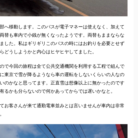
部へ移動します。このバスが電子マネーは使えなく、加えて
両替も車内で小銭が無くなったようです。両替もままならな
ました。私はギリギリこのバスの時にはお釣りを必要とせず
らどうしようかと内心はヒヤヒヤしてました。
ので今回の旅程は全て公共交通機関を利用する工程で組んで
に東京で雪が降るようなら車の運転をしないくらいの人なの
いのかなと思ってます。正直雪は想像以上に無かったのです
有るかも分らないので何かあってからでは遅いかなと。
てお客さんが来て通勤電車並みとは言いませんが車内は非常
。