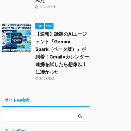
みた
2026/7/26
Tips
朗報
【速報】話題のAIエージ
ェント「Gemini
Spark（ベータ版）」が
到着！Gmail×カレンダー
連携を試したら想像以上
に凄かった
2026/8/2
サイト内検索
カレンダー