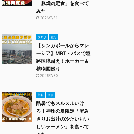
「豚焼肉定食」を食べて
みた
2026/7/31
ブログ
旅行
【シンガポールからマレ
ーシア】MRT・バスで陸
路国境越え！ホーカー＆
植物園巡り
2026/7/30
朗報
食事
酷暑でもスルスルいけ
る！神座の夏限定「澄み
きりお出汁の冷たいおい
しいラーメン」を食べて