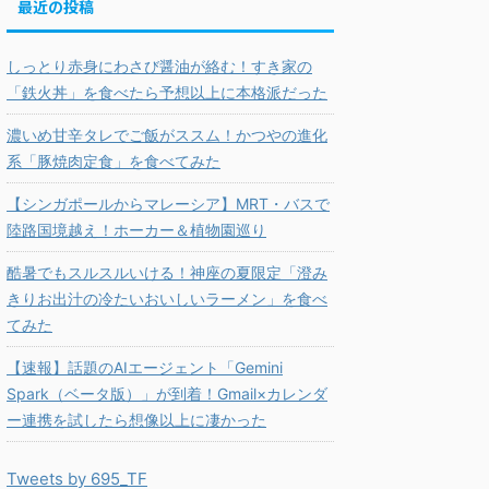
最近の投稿
しっとり赤身にわさび醤油が絡む！すき家の
「鉄火丼」を食べたら予想以上に本格派だった
濃いめ甘辛タレでご飯がススム！かつやの進化
系「豚焼肉定食」を食べてみた
【シンガポールからマレーシア】MRT・バスで
陸路国境越え！ホーカー＆植物園巡り
酷暑でもスルスルいける！神座の夏限定「澄み
きりお出汁の冷たいおいしいラーメン」を食べ
てみた
【速報】話題のAIエージェント「Gemini
Spark（ベータ版）」が到着！Gmail×カレンダ
ー連携を試したら想像以上に凄かった
Tweets by 695_TF