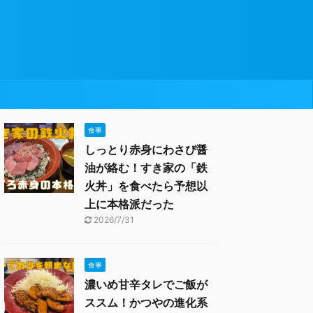
食事
しっとり赤身にわさび醤
油が絡む！すき家の「鉄
火丼」を食べたら予想以
上に本格派だった
2026/7/31
食事
濃いめ甘辛タレでご飯が
ススム！かつやの進化系