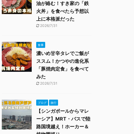
油が絡む！すき家の「鉄
火丼」を食べたら予想以
上に本格派だった
2026/7/31
食事
濃いめ甘辛タレでご飯が
ススム！かつやの進化系
「豚焼肉定食」を食べて
みた
2026/7/31
ブログ
旅行
【シンガポールからマレ
ーシア】MRT・バスで陸
路国境越え！ホーカー＆