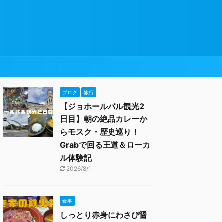
ブログ
旅行
【ジョホールバル観光2
日目】朝の絶品カレーか
らモスク・歴史巡り！
Grabで回る王道＆ローカ
ル体験記
2026/8/1
食事
しっとり赤身にわさび醤