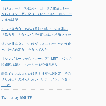
【ジョホールバル観光2日目】朝の絶品カレー
からモスク・歴史巡り！Grabで回る王道＆ロー
カル体験記
しっとり赤身にわさび醤油が絡む！すき家の
「鉄火丼」を食べたら予想以上に本格派だった
濃いめ甘辛タレでご飯がススム！かつやの進化
系「豚焼肉定食」を食べてみた
【シンガポールからマレーシア】MRT・バスで
陸路国境越え！ホーカー＆植物園巡り
酷暑でもスルスルいける！神座の夏限定「澄み
きりお出汁の冷たいおいしいラーメン」を食べ
てみた
Tweets by 695_TF