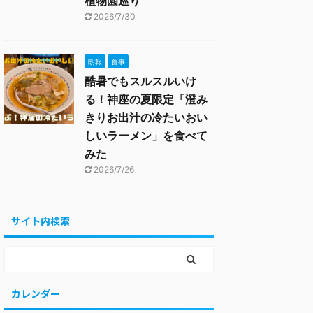
植物園巡り
2026/7/30
朗報
食事
酷暑でもスルスルいけ
る！神座の夏限定「澄み
きりお出汁の冷たいおい
しいラーメン」を食べて
みた
2026/7/26
サイト内検索
カレンダー