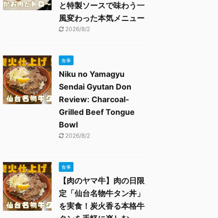
と特製ソースで味わう一
風変わった本気メニュー
2026/8/2
食事
Niku no Yamagyu
Sendai Gyutan Don
Review: Charcoal-
Grilled Beef Tongue
Bowl
2026/8/2
食事
【肉のヤマ牛】肉の日限
定「仙台名物牛タン丼」
を実食！炭火香る本格牛