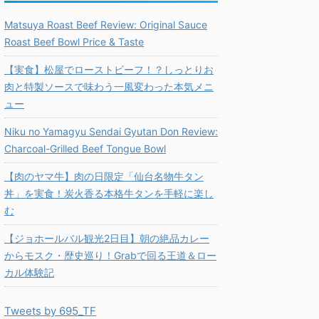
Matsuya Roast Beef Review: Original Sauce
Roast Beef Bowl Price & Taste
【実食】松屋でローストビーフ！？しっとりお
肉と特製ソースで味わう一風変わった本気メニ
ュー
Niku no Yamagyu Sendai Gyutan Don Review:
Charcoal-Grilled Beef Tongue Bowl
【肉のヤマ牛】肉の日限定「仙台名物牛タン
丼」を実食！炭火香る本格牛タンを手軽に楽し
む
【ジョホールバル観光2日目】朝の絶品カレー
からモスク・歴史巡り！Grabで回る王道＆ロー
カル体験記
Tweets by 695_TF