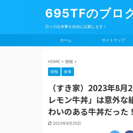
695TFのブロ
日々の出来事を自由に記載します！
ホーム
サイトマップ
HOME
>
朗報
>
朗報
食事
（すき家）2023年8月
レモン牛丼」は意外な
わいのある牛丼だった
2023年8月25日