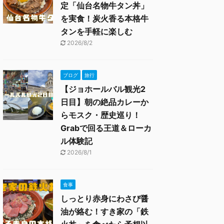
定「仙台名物牛タン丼」
を実食！炭火香る本格牛
タンを手軽に楽しむ
2026/8/2
ブログ
旅行
【ジョホールバル観光2
日目】朝の絶品カレーか
らモスク・歴史巡り！
Grabで回る王道＆ローカ
ル体験記
2026/8/1
食事
しっとり赤身にわさび醤
油が絡む！すき家の「鉄