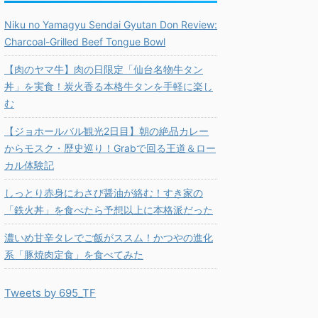
Niku no Yamagyu Sendai Gyutan Don Review:
Charcoal-Grilled Beef Tongue Bowl
【肉のヤマ牛】肉の日限定「仙台名物牛タン
丼」を実食！炭火香る本格牛タンを手軽に楽し
む
【ジョホールバル観光2日目】朝の絶品カレー
からモスク・歴史巡り！Grabで回る王道＆ロー
カル体験記
しっとり赤身にわさび醤油が絡む！すき家の
「鉄火丼」を食べたら予想以上に本格派だった
濃いめ甘辛タレでご飯がススム！かつやの進化
系「豚焼肉定食」を食べてみた
Tweets by 695_TF