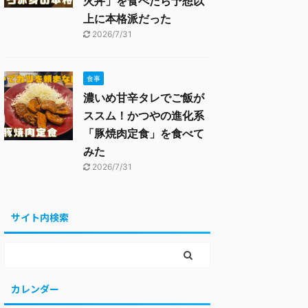
火丼」を食べたら予想以
上に本格派だった
2026/7/31
食事
濃いめ甘辛タレでご飯が
ススム！かつやの進化系
「豚焼肉定食」を食べて
みた
2026/7/31
サイト内検索
カレンダー