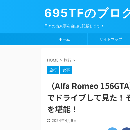
695TFのブロ
日々の出来事を自由に記載します！
ホーム
サイトマップ
HOME
>
旅行
>
旅行
食事
（Alfa Romeo 15
でドライブして見た
を堪能！
2024年4月9日