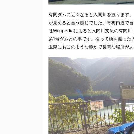
有間ダムに近くなると入間川を渡ります。
が見えると言う感じでした。青梅街道で言
はWikipediaによると入間川支流の有間
第1号ダムとの事です。従って橋を渡った
玉県にもこのような静かで長閑な場所があ