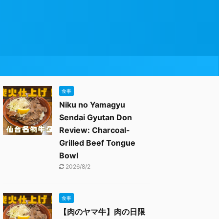
食事
Niku no Yamagyu
Sendai Gyutan Don
Review: Charcoal-
Grilled Beef Tongue
Bowl
2026/8/2
食事
【肉のヤマ牛】肉の日限