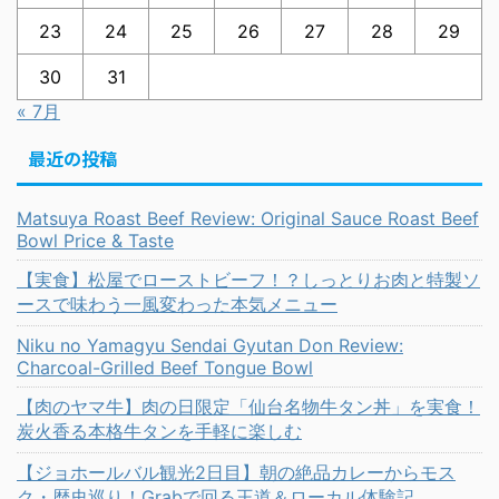
23
24
25
26
27
28
29
30
31
« 7月
最近の投稿
Matsuya Roast Beef Review: Original Sauce Roast Beef
Bowl Price & Taste
【実食】松屋でローストビーフ！？しっとりお肉と特製ソ
ースで味わう一風変わった本気メニュー
Niku no Yamagyu Sendai Gyutan Don Review:
Charcoal-Grilled Beef Tongue Bowl
【肉のヤマ牛】肉の日限定「仙台名物牛タン丼」を実食！
炭火香る本格牛タンを手軽に楽しむ
【ジョホールバル観光2日目】朝の絶品カレーからモス
ク・歴史巡り！Grabで回る王道＆ローカル体験記