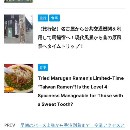
旅行
食事
（旅行記）名古屋から公共交通機関を利
用して馬籠宿へ！現代風景から昔の原風
景へタイムトリップ！
食事
Tried Marugen Ramen's Limited-Time
"Taiwan Ramen"! Is the Level 4
Spiciness Manageable for Those with
a Sweet Tooth?
PREV
早朝のパース出発から香港到着まで｜空港アクセスと