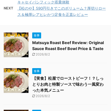
キャセイパシフィック搭乗体験
NEXT
【松のや】590円引きでこのボリューム？厚切りロー
ス＆極厚レアヒレかつ定食を正直レビュー
食事
Matsuya Roast Beef Review: Original
Sauce Roast Beef Bowl Price & Taste
2026/8/2
食事
【実食】松屋でローストビーフ！？しっ
とりお肉と特製ソースで味わう一風変わ
った本気メニュー
2026/8/2