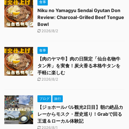
食事
Niku no Yamagyu Sendai Gyutan Don
Review: Charcoal-Grilled Beef Tongue
Bowl
2026/8/2
食事
【肉のヤマ牛】肉の日限定「仙台名物牛
タン丼」を実食！炭火香る本格牛タンを
手軽に楽しむ
2026/8/2
ブログ
旅行
【ジョホールバル観光2日目】朝の絶品カ
レーからモスク・歴史巡り！Grabで回る
王道＆ローカル体験記
2026/8/1