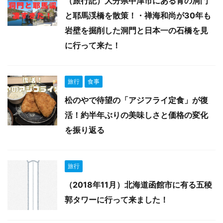
（旅行記）大分県中津市にある青の洞門
と耶馬渓橋を散策！・禅海和尚が30年も
岩壁を掘削した洞門と日本一の石橋を見
に行って来た！
旅行
食事
松のやで待望の「アジフライ定食」が復
活！約半年ぶりの美味しさと価格の変化
を振り返る
旅行
（2018年11月）北海道函館市に有る五稜
郭タワーに行って来ました！