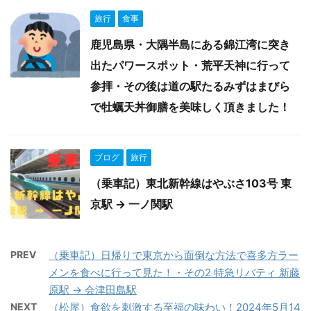
旅行
食事
鹿児島県・大隅半島にある錦江湾に突き
出たパワースポット・荒平天神に行って
参拝・その後は道の駅たるみずはまびら
で牡蠣天丼御膳を美味しく頂きました！
ブログ
旅行
（乗車記）東北新幹線はやぶさ103号 東
京駅 → 一ノ関駅
PREV
（乗車記）日帰りで東京から面倒な方法で喜多方ラー
メンを食べに行って見た！・その2 特急リバティ 新藤
原駅 → 会津田島駅
NEXT
（松屋）食欲を刺激する至福の味わい！2024年5月14