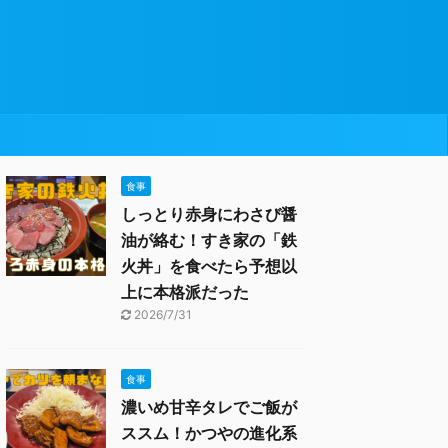
食事
しっとり赤身にわさび醤
油が絡む！すき家の「鉄
火丼」を食べたら予想以
上に本格派だった
2026/7/31
食事
濃いめ甘辛タレでご飯が
ススム！かつやの進化系