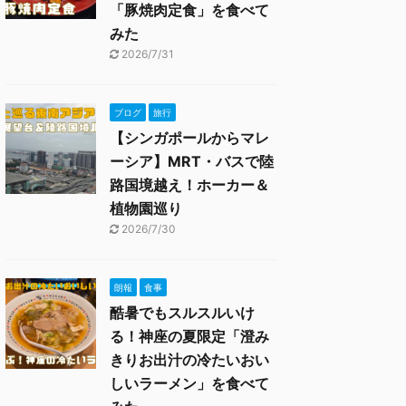
「豚焼肉定食」を食べて
みた
2026/7/31
ブログ
旅行
【シンガポールからマレ
ーシア】MRT・バスで陸
路国境越え！ホーカー＆
植物園巡り
2026/7/30
朗報
食事
酷暑でもスルスルいけ
る！神座の夏限定「澄み
きりお出汁の冷たいおい
しいラーメン」を食べて