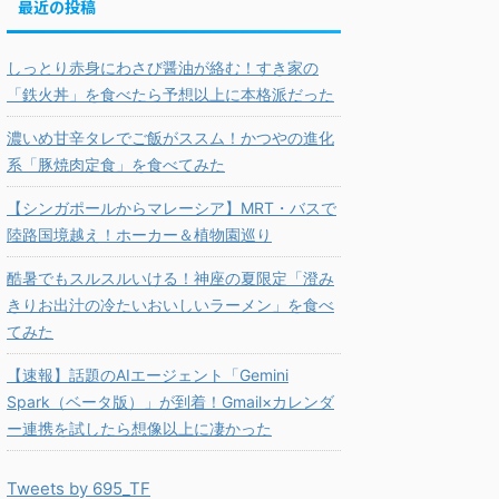
最近の投稿
しっとり赤身にわさび醤油が絡む！すき家の
「鉄火丼」を食べたら予想以上に本格派だった
濃いめ甘辛タレでご飯がススム！かつやの進化
系「豚焼肉定食」を食べてみた
【シンガポールからマレーシア】MRT・バスで
陸路国境越え！ホーカー＆植物園巡り
酷暑でもスルスルいける！神座の夏限定「澄み
きりお出汁の冷たいおいしいラーメン」を食べ
てみた
【速報】話題のAIエージェント「Gemini
Spark（ベータ版）」が到着！Gmail×カレンダ
ー連携を試したら想像以上に凄かった
Tweets by 695_TF