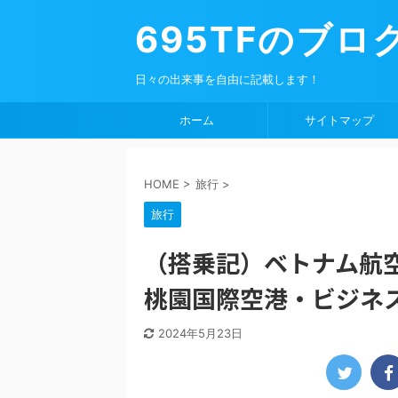
695TFのブロ
日々の出来事を自由に記載します！
ホーム
サイトマップ
HOME
>
旅行
>
旅行
（搭乗記）ベトナム航空 
桃園国際空港・ビジ
2024年5月23日