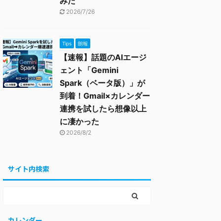
みた
2026/7/26
Tips
朗報
【速報】話題のAIエージ
ェント「Gemini
Spark（ベータ版）」が
到着！Gmail×カレンダー
連携を試したら想像以上
に凄かった
2026/8/2
サイト内検索
カレンダー