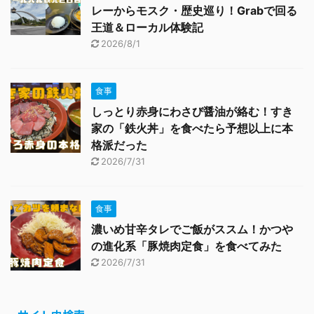
レーからモスク・歴史巡り！Grabで回る
王道＆ローカル体験記
2026/8/1
食事
しっとり赤身にわさび醤油が絡む！すき
家の「鉄火丼」を食べたら予想以上に本
格派だった
2026/7/31
食事
濃いめ甘辛タレでご飯がススム！かつや
の進化系「豚焼肉定食」を食べてみた
2026/7/31