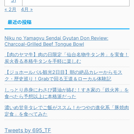
31
« 2月
4月 »
最近の投稿
Niku no Yamagyu Sendai Gyutan Don Review:
Charcoal-Grilled Beef Tongue Bowl
【肉のヤマ牛】肉の日限定「仙台名物牛タン丼」を実食！
炭火香る本格牛タンを手軽に楽しむ
【ジョホールバル観光2日目】朝の絶品カレーからモス
ク・歴史巡り！Grabで回る王道＆ローカル体験記
しっとり赤身にわさび醤油が絡む！すき家の「鉄火丼」を
食べたら予想以上に本格派だった
濃いめ甘辛タレでご飯がススム！かつやの進化系「豚焼肉
定食」を食べてみた
Tweets by 695_TF