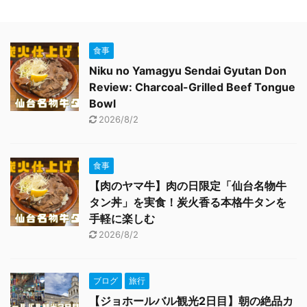
食事
Niku no Yamagyu Sendai Gyutan Don
Review: Charcoal-Grilled Beef Tongue
Bowl
2026/8/2
食事
【肉のヤマ牛】肉の日限定「仙台名物牛
タン丼」を実食！炭火香る本格牛タンを
手軽に楽しむ
2026/8/2
ブログ
旅行
【ジョホールバル観光2日目】朝の絶品カ