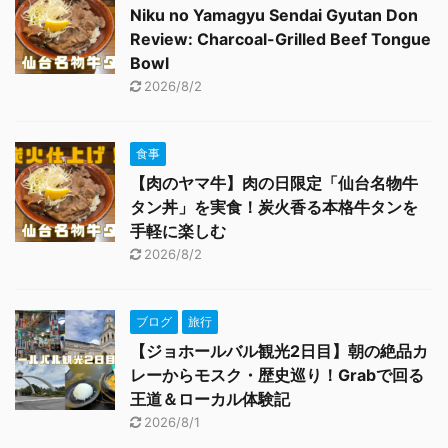
Niku no Yamagyu Sendai Gyutan Don
Review: Charcoal-Grilled Beef Tongue
Bowl
2026/8/2
食事
【肉のヤマ牛】肉の日限定「仙台名物牛
タン丼」を実食！炭火香る本格牛タンを
手軽に楽しむ
2026/8/2
ブログ
旅行
【ジョホールバル観光2日目】朝の絶品カ
レーからモスク・歴史巡り！Grabで回る
王道＆ローカル体験記
2026/8/1