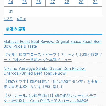
24
25
26
27
28
29
30
31
« 2月
4月 »
最近の投稿
Matsuya Roast Beef Review: Original Sauce Roast Beef
Bowl Price & Taste
【実食】松屋でローストビーフ！？しっとりお肉と特製ソ
ースで味わう一風変わった本気メニュー
Niku no Yamagyu Sendai Gyutan Don Review:
Charcoal-Grilled Beef Tongue Bowl
【肉のヤマ牛】肉の日限定「仙台名物牛タン丼」を実食！
炭火香る本格牛タンを手軽に楽しむ
【ジョホールバル観光2日目】朝の絶品カレーからモス
ク・歴史巡り！Grabで回る王道＆ローカル体験記