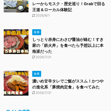
レーからモスク・歴史巡り！Grabで回る
王道＆ローカル体験記
2026/8/1
食事
しっとり赤身にわさび醤油が絡む！すき
家の「鉄火丼」を食べたら予想以上に本
格派だった
2026/7/31
食事
濃いめ甘辛タレでご飯がススム！かつや
の進化系「豚焼肉定食」を食べてみた
2026/7/31