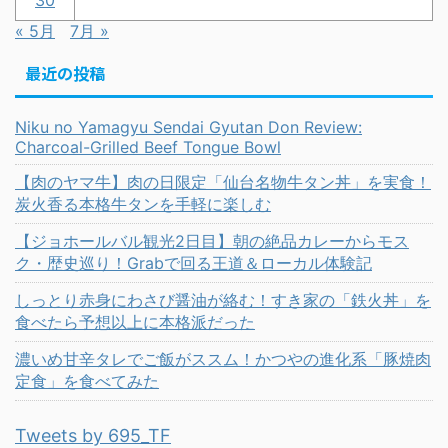
30
« 5月
7月 »
最近の投稿
Niku no Yamagyu Sendai Gyutan Don Review:
Charcoal-Grilled Beef Tongue Bowl
【肉のヤマ牛】肉の日限定「仙台名物牛タン丼」を実食！
炭火香る本格牛タンを手軽に楽しむ
【ジョホールバル観光2日目】朝の絶品カレーからモス
ク・歴史巡り！Grabで回る王道＆ローカル体験記
しっとり赤身にわさび醤油が絡む！すき家の「鉄火丼」を
食べたら予想以上に本格派だった
濃いめ甘辛タレでご飯がススム！かつやの進化系「豚焼肉
定食」を食べてみた
Tweets by 695_TF