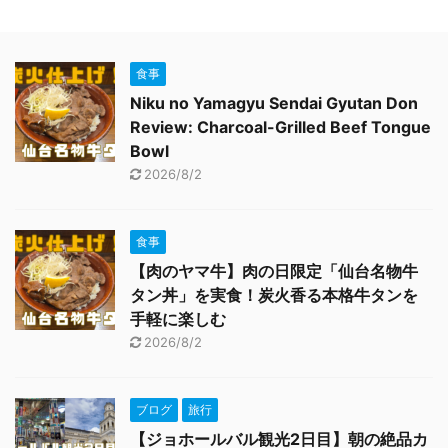
食事
Niku no Yamagyu Sendai Gyutan Don
Review: Charcoal-Grilled Beef Tongue
Bowl
2026/8/2
食事
【肉のヤマ牛】肉の日限定「仙台名物牛
タン丼」を実食！炭火香る本格牛タンを
手軽に楽しむ
2026/8/2
ブログ
旅行
【ジョホールバル観光2日目】朝の絶品カ