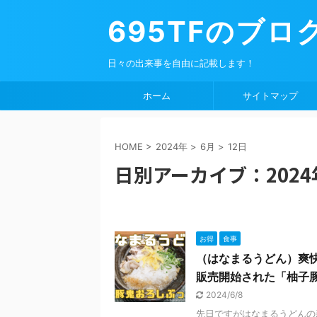
695TFのブロ
日々の出来事を自由に記載します！
ホーム
サイトマップ
HOME
>
2024年
>
6月
>
12日
日別アーカイブ：2024
お得
食事
（はなまるうどん）爽快
販売開始された「柚子
2024/6/8
先日ですがはなまるうどんの