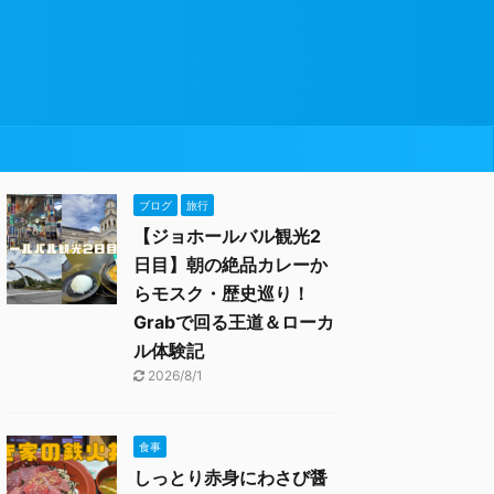
ブログ
旅行
【ジョホールバル観光2
日目】朝の絶品カレーか
らモスク・歴史巡り！
Grabで回る王道＆ローカ
ル体験記
2026/8/1
食事
しっとり赤身にわさび醤