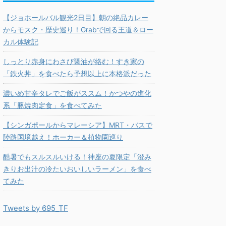
【ジョホールバル観光2日目】朝の絶品カレー
からモスク・歴史巡り！Grabで回る王道＆ロー
カル体験記
しっとり赤身にわさび醤油が絡む！すき家の
「鉄火丼」を食べたら予想以上に本格派だった
濃いめ甘辛タレでご飯がススム！かつやの進化
系「豚焼肉定食」を食べてみた
【シンガポールからマレーシア】MRT・バスで
陸路国境越え！ホーカー＆植物園巡り
酷暑でもスルスルいける！神座の夏限定「澄み
きりお出汁の冷たいおいしいラーメン」を食べ
てみた
Tweets by 695_TF