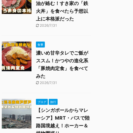
油が絡む！すき家の「鉄
火丼」を食べたら予想以
上に本格派だった
2026/7/31
食事
濃いめ甘辛タレでご飯が
ススム！かつやの進化系
「豚焼肉定食」を食べて
みた
2026/7/31
ブログ
旅行
【シンガポールからマレ
ーシア】MRT・バスで陸
路国境越え！ホーカー＆