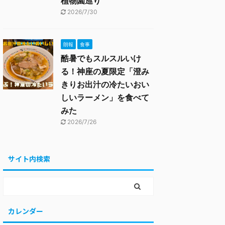
植物園巡り
2026/7/30
朗報
食事
酷暑でもスルスルいけ
る！神座の夏限定「澄み
きりお出汁の冷たいおい
しいラーメン」を食べて
みた
2026/7/26
サイト内検索
カレンダー