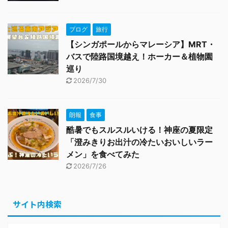
ブログ
旅行
【シンガポールからマレーシア】MRT・
バスで陸路国境越え！ホーカー＆植物園
巡り
2026/7/30
朗報
食事
酷暑でもスルスルいける！神座の夏限定
「澄みきりお出汁の冷たいおいしいラー
メン」を食べてみた
2026/7/26
サイト内検索