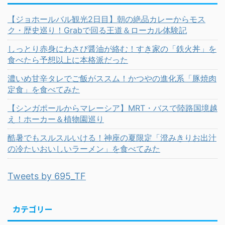
【ジョホールバル観光2日目】朝の絶品カレーからモス
ク・歴史巡り！Grabで回る王道＆ローカル体験記
しっとり赤身にわさび醤油が絡む！すき家の「鉄火丼」を
食べたら予想以上に本格派だった
濃いめ甘辛タレでご飯がススム！かつやの進化系「豚焼肉
定食」を食べてみた
【シンガポールからマレーシア】MRT・バスで陸路国境越
え！ホーカー＆植物園巡り
酷暑でもスルスルいける！神座の夏限定「澄みきりお出汁
の冷たいおいしいラーメン」を食べてみた
Tweets by 695_TF
カテゴリー