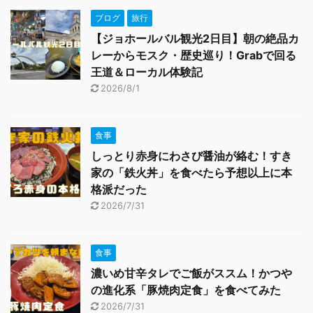
ブログ
旅行
【ジョホールバル観光2日目】朝の絶品カ
レーからモスク・歴史巡り！Grabで回る
王道＆ローカル体験記
2026/8/1
食事
しっとり赤身にわさび醤油が絡む！すき
家の「鉄火丼」を食べたら予想以上に本
格派だった
2026/7/31
食事
濃いめ甘辛タレでご飯がススム！かつや
の進化系「豚焼肉定食」を食べてみた
2026/7/31