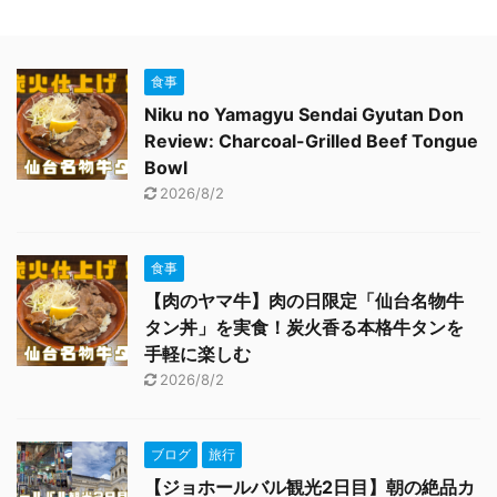
食事
Niku no Yamagyu Sendai Gyutan Don
Review: Charcoal-Grilled Beef Tongue
Bowl
2026/8/2
食事
【肉のヤマ牛】肉の日限定「仙台名物牛
タン丼」を実食！炭火香る本格牛タンを
手軽に楽しむ
2026/8/2
ブログ
旅行
【ジョホールバル観光2日目】朝の絶品カ