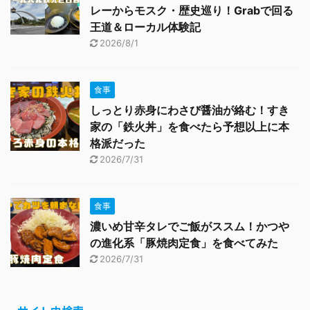
レーからモスク・歴史巡り！Grabで回る
王道＆ローカル体験記
2026/8/1
食事
しっとり赤身にわさび醤油が絡む！すき
家の「鉄火丼」を食べたら予想以上に本
格派だった
2026/7/31
食事
濃いめ甘辛タレでご飯がススム！かつや
の進化系「豚焼肉定食」を食べてみた
2026/7/31