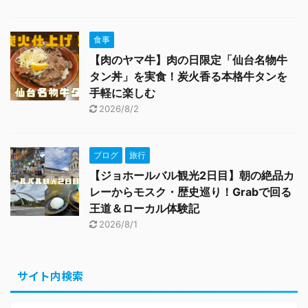
食事
【肉のヤマ牛】肉の日限定「仙台名物牛
タン丼」を実食！炭火香る本格牛タンを
手軽に楽しむ
2026/8/2
ブログ
旅行
【ジョホールバル観光2日目】朝の絶品カ
レーからモスク・歴史巡り！Grabで回る
王道＆ローカル体験記
2026/8/1
サイト内検索