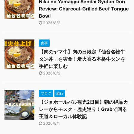
Niku no Yamagyu Sendai Gyutan Don
Review: Charcoal-Grilled Beef Tongue
Bowl
2026/8/2
食事
【肉のヤマ牛】肉の日限定「仙台名物牛
タン丼」を実食！炭火香る本格牛タンを
手軽に楽しむ
2026/8/2
ブログ
旅行
【ジョホールバル観光2日目】朝の絶品カ
レーからモスク・歴史巡り！Grabで回る
王道＆ローカル体験記
2026/8/1