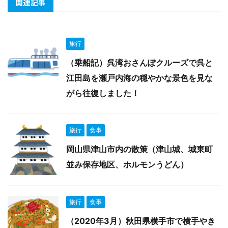
関連記事
旅行
（乗船記）呉湾おさんぽクルーズで呉と
江田島を瀬戸内海の穏やかな景色を見な
がら往復しました！
旅行
食事
岡山県津山市内の散策（津山城、城東町
並み保存地区、ホルモンうどん）
旅行
食事
（2020年3月）秋田県横手市で横手やき