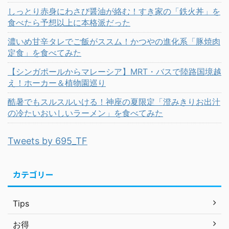
しっとり赤身にわさび醤油が絡む！すき家の「鉄火丼」を
食べたら予想以上に本格派だった
濃いめ甘辛タレでご飯がススム！かつやの進化系「豚焼肉
定食」を食べてみた
【シンガポールからマレーシア】MRT・バスで陸路国境越
え！ホーカー＆植物園巡り
酷暑でもスルスルいける！神座の夏限定「澄みきりお出汁
の冷たいおいしいラーメン」を食べてみた
Tweets by 695_TF
カテゴリー
Tips
お得