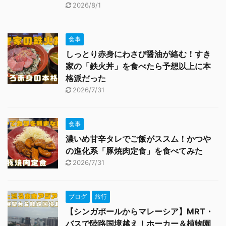
2026/8/1
食事
しっとり赤身にわさび醤油が絡む！すき
家の「鉄火丼」を食べたら予想以上に本
格派だった
2026/7/31
食事
濃いめ甘辛タレでご飯がススム！かつや
の進化系「豚焼肉定食」を食べてみた
2026/7/31
ブログ
旅行
【シンガポールからマレーシア】MRT・
バスで陸路国境越え！ホーカー＆植物園