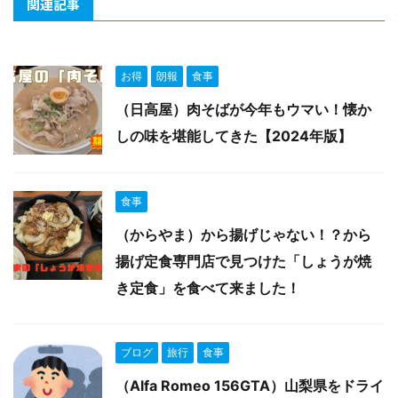
関連記事
お得
朗報
食事
（日高屋）肉そばが今年もウマい！懐か
しの味を堪能してきた【2024年版】
食事
（からやま）から揚げじゃない！？から
揚げ定食専門店で見つけた「しょうが焼
き定食」を食べて来ました！
ブログ
旅行
食事
（Alfa Romeo 156GTA）山梨県をドライ