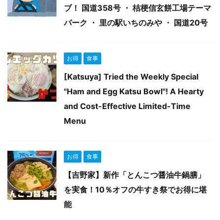
ブ！ 国道358号 ・ 桔梗信玄餅工場テーマ
パーク ・ 里の駅いちのみや ・ 国道20号
お得
食事
[Katsuya] Tried the Weekly Special
"Ham and Egg Katsu Bowl"! A Hearty
and Cost-Effective Limited-Time
Menu
お得
食事
【吉野家】新作「とんこつ醤油牛鍋膳」
を実食！10％オフの牛すき祭でお得に堪
能