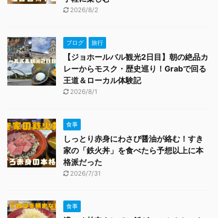
2026/8/2
ブログ
旅行
【ジョホールバル観光2日目】朝の絶品カ
レーからモスク・歴史巡り！Grabで回る
王道＆ローカル体験記
2026/8/1
食事
しっとり赤身にわさび醤油が絡む！すき
家の「鉄火丼」を食べたら予想以上に本
格派だった
2026/7/31
食事