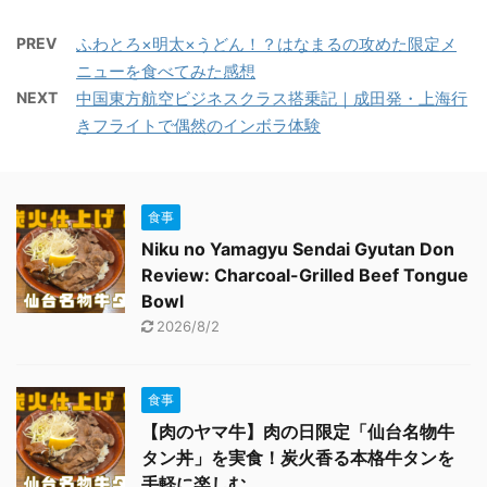
PREV
ふわとろ×明太×うどん！？はなまるの攻めた限定メ
ニューを食べてみた感想
NEXT
中国東方航空ビジネスクラス搭乗記｜成田発・上海行
きフライトで偶然のインボラ体験
食事
Niku no Yamagyu Sendai Gyutan Don
Review: Charcoal-Grilled Beef Tongue
Bowl
2026/8/2
食事
【肉のヤマ牛】肉の日限定「仙台名物牛
タン丼」を実食！炭火香る本格牛タンを
手軽に楽しむ