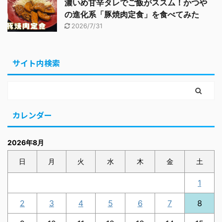
濃いめ甘辛タレでご飯がススム！かつや
の進化系「豚焼肉定食」を食べてみた
2026/7/31
サイト内検索
カレンダー
2026年8月
日
月
火
水
木
金
土
1
2
3
4
5
6
7
8