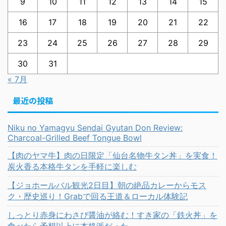
9
10
11
12
13
14
15
16
17
18
19
20
21
22
23
24
25
26
27
28
29
30
31
« 7月
最近の投稿
Niku no Yamagyu Sendai Gyutan Don Review:
Charcoal-Grilled Beef Tongue Bowl
【肉のヤマ牛】肉の日限定「仙台名物牛タン丼」を実食！
炭火香る本格牛タンを手軽に楽しむ
【ジョホールバル観光2日目】朝の絶品カレーからモス
ク・歴史巡り！Grabで回る王道＆ローカル体験記
しっとり赤身にわさび醤油が絡む！すき家の「鉄火丼」を