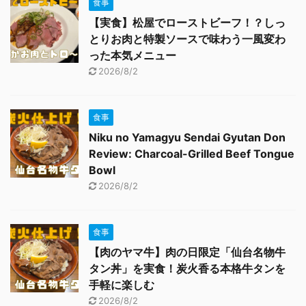
食事
【実食】松屋でローストビーフ！？しっ
とりお肉と特製ソースで味わう一風変わ
った本気メニュー
2026/8/2
食事
Niku no Yamagyu Sendai Gyutan Don
Review: Charcoal-Grilled Beef Tongue
Bowl
2026/8/2
食事
【肉のヤマ牛】肉の日限定「仙台名物牛
タン丼」を実食！炭火香る本格牛タンを
手軽に楽しむ
2026/8/2