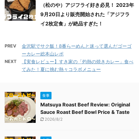
（松のや）アジフライ好き必見！ 2023年
9月20日より販売開始された「アジフラ
イ2枚定食」が絶品すぎた！
PREV
金沢駅でサク飯！8番らーめんと迷って選んだゴーゴ
ーカレー総本山レポ
NEXT
【実食レビュー】すき家の「灼熱の焼きカレー」食べ
てみた！夏に挑む熱々コラボメニュー
食事
Matsuya Roast Beef Review: Original
Sauce Roast Beef Bowl Price & Taste
2026/8/2