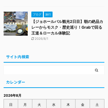
ブログ
旅行
【ジョホールバル観光2日目】朝の絶品カ
レーからモスク・歴史巡り！Grabで回る
王道＆ローカル体験記
2026/8/1
サイト内検索
カレンダー
2026年8月
日
月
火
水
木
金
土