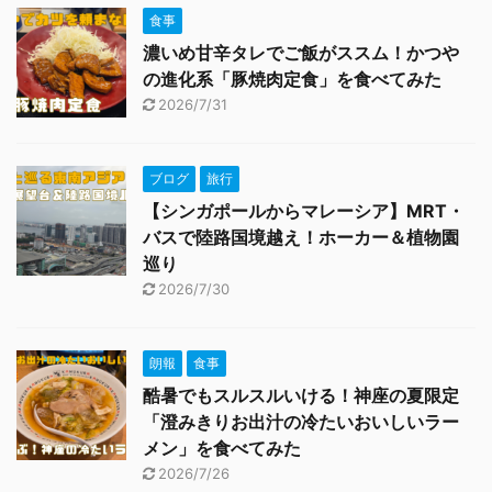
食事
濃いめ甘辛タレでご飯がススム！かつや
の進化系「豚焼肉定食」を食べてみた
2026/7/31
ブログ
旅行
【シンガポールからマレーシア】MRT・
バスで陸路国境越え！ホーカー＆植物園
巡り
2026/7/30
朗報
食事
酷暑でもスルスルいける！神座の夏限定
「澄みきりお出汁の冷たいおいしいラー
メン」を食べてみた
2026/7/26