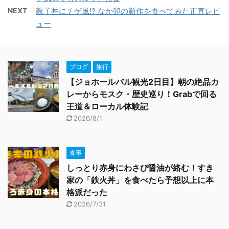
NEXT
親子丼にチゲ風!? なか卯の新作を食べてみた正直レビ
ュー
ブログ
旅行
【ジョホールバル観光2日目】朝の絶品カ
レーからモスク・歴史巡り！Grabで回る
王道＆ローカル体験記
2026/8/1
食事
しっとり赤身にわさび醤油が絡む！すき
家の「鉄火丼」を食べたら予想以上に本
格派だった
2026/7/31