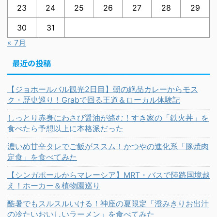
23
24
25
26
27
28
29
30
31
« 7月
最近の投稿
【ジョホールバル観光2日目】朝の絶品カレーからモス
ク・歴史巡り！Grabで回る王道＆ローカル体験記
しっとり赤身にわさび醤油が絡む！すき家の「鉄火丼」を
食べたら予想以上に本格派だった
濃いめ甘辛タレでご飯がススム！かつやの進化系「豚焼肉
定食」を食べてみた
【シンガポールからマレーシア】MRT・バスで陸路国境越
え！ホーカー＆植物園巡り
酷暑でもスルスルいける！神座の夏限定「澄みきりお出汁
の冷たいおいしいラーメン」を食べてみた