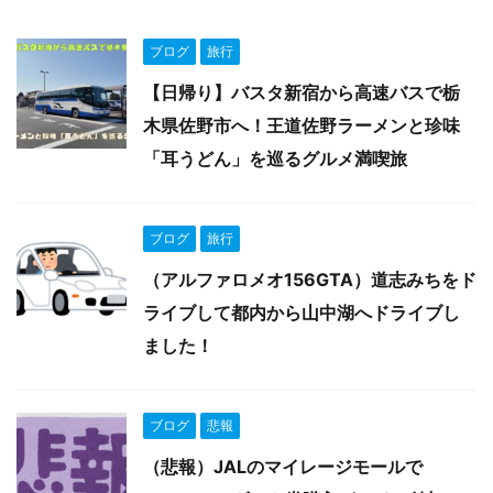
ブログ
旅行
【日帰り】バスタ新宿から高速バスで栃
木県佐野市へ！王道佐野ラーメンと珍味
「耳うどん」を巡るグルメ満喫旅
ブログ
旅行
（アルファロメオ156GTA）道志みちをド
ライブして都内から山中湖へドライブし
ました！
ブログ
悲報
（悲報）JALのマイレージモールで