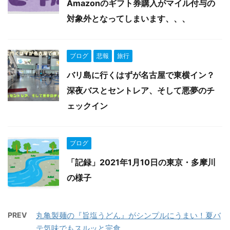
Amazonのギフト券購入がマイル付与の
対象外となってしまいます、、、
ブログ
悲報
旅行
バリ島に行くはずが名古屋で東横イン？
深夜バスとセントレア、そして悪夢のチ
ェックイン
ブログ
「記録」2021年1月10日の東京・多摩川
の様子
PREV
丸亀製麺の『旨塩うどん』がシンプルにうまい！夏バ
テ気味でもスルッと完食