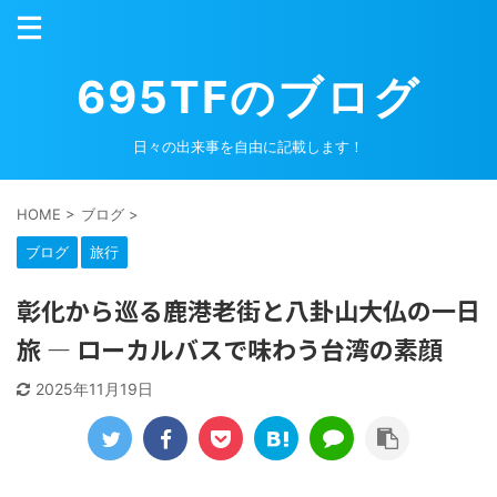
695TFのブログ
日々の出来事を自由に記載します！
HOME
>
ブログ
>
ブログ
旅行
彰化から巡る鹿港老街と八卦山大仏の一日
旅 ― ローカルバスで味わう台湾の素顔
2025年11月19日