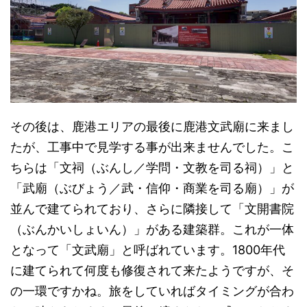
その後は、鹿港エリアの最後に鹿港文武廟に来まし
たが、工事中で見学する事が出来ませんでした。こ
ちらは「文祠（ぶんし／学問・文教を司る祠）」と
「武廟（ぶびょう／武・信仰・商業を司る廟）」が
並んで建てられており、さらに隣接して「文開書院
（ぶんかいしょいん）」がある建築群。これが一体
となって「文武廟」と呼ばれています。1800年代
に建てられて何度も修復されて来たようですが、そ
の一環ですかね。旅をしていればタイミングが合わ