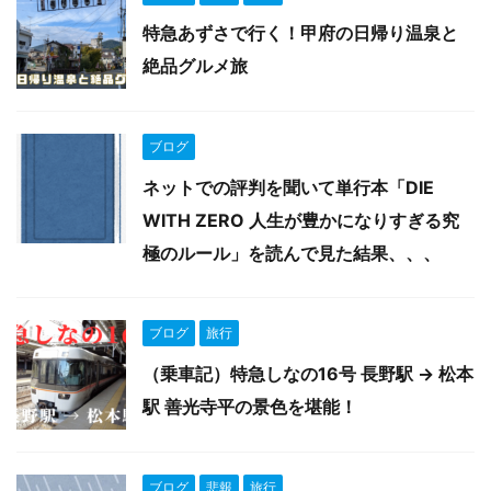
特急あずさで行く！甲府の日帰り温泉と
絶品グルメ旅
ブログ
ネットでの評判を聞いて単行本「DIE
WITH ZERO 人生が豊かになりすぎる究
極のルール」を読んで見た結果、、、
ブログ
旅行
（乗車記）特急しなの16号 長野駅 → 松本
駅 善光寺平の景色を堪能！
ブログ
悲報
旅行