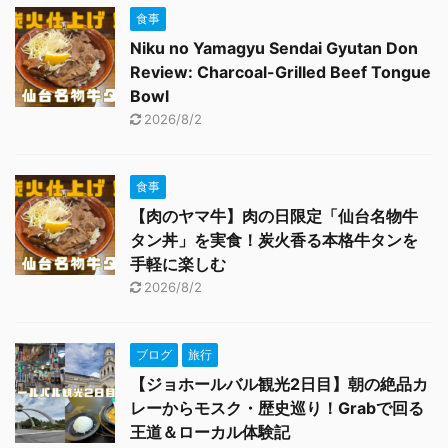
食事
Niku no Yamagyu Sendai Gyutan Don
Review: Charcoal-Grilled Beef Tongue
Bowl
2026/8/2
食事
【肉のヤマ牛】肉の日限定「仙台名物牛
タン丼」を実食！炭火香る本格牛タンを
手軽に楽しむ
2026/8/2
ブログ
旅行
【ジョホールバル観光2日目】朝の絶品カ
レーからモスク・歴史巡り！Grabで回る
王道＆ローカル体験記