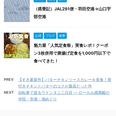
（搭乗記）JAL291便・羽田空港→山口宇
部空港
お得
ブログ
食事
魁力屋「人気定食祭」実食レポ！クーポ
ン3枚併用で唐揚げ定食を1,000円以下で
食べてきた！
PREV
【すき家新作】バターチキンソースカレーを実食！骨
付きチキンとバターのコクが最高だった件
NEXT
自転車で巡るウドンタニ二日目 ― ローカル感満載の
寺院・市場・湖めぐり