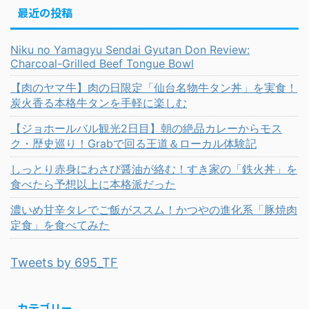
最近の投稿
Niku no Yamagyu Sendai Gyutan Don Review:
Charcoal-Grilled Beef Tongue Bowl
【肉のヤマ牛】肉の日限定「仙台名物牛タン丼」を実食！
炭火香る本格牛タンを手軽に楽しむ
【ジョホールバル観光2日目】朝の絶品カレーからモス
ク・歴史巡り！Grabで回る王道＆ローカル体験記
しっとり赤身にわさび醤油が絡む！すき家の「鉄火丼」を
食べたら予想以上に本格派だった
濃いめ甘辛タレでご飯がススム！かつやの進化系「豚焼肉
定食」を食べてみた
Tweets by 695_TF
カテゴリー