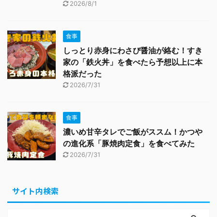
2026/8/1
食事
しっとり赤身にわさび醤油が絡む！すき
家の「鉄火丼」を食べたら予想以上に本
格派だった
2026/7/31
食事
濃いめ甘辛タレでご飯がススム！かつや
の進化系「豚焼肉定食」を食べてみた
2026/7/31
サイト内検索