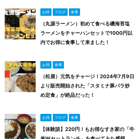
お得
ブログ
食事
（丸源ラーメン）初めて食べる磯海苔塩
ラーメンをチャーハンセットで1000円以
内でお得に食事して来ました！
お得
食事
（松屋）元気をチャージ！2024年7月9日
より販売開始された「スタミナ豚バラ炒
め定食」が絶品だった！
お得
ブログ
食事
【体験談】220円！もお得なすき家の「牛
丼Wセットランチ」を食べてみた感想