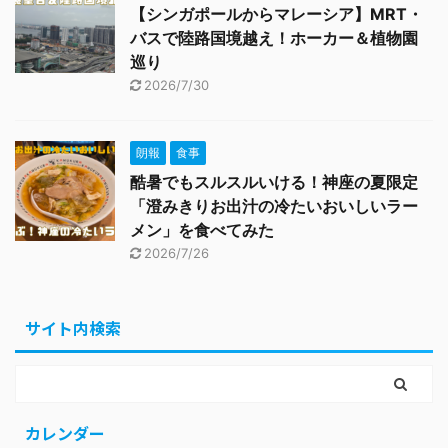
【シンガポールからマレーシア】MRT・
バスで陸路国境越え！ホーカー＆植物園
巡り
2026/7/30
朗報
食事
酷暑でもスルスルいける！神座の夏限定
「澄みきりお出汁の冷たいおいしいラー
メン」を食べてみた
2026/7/26
サイト内検索
カレンダー