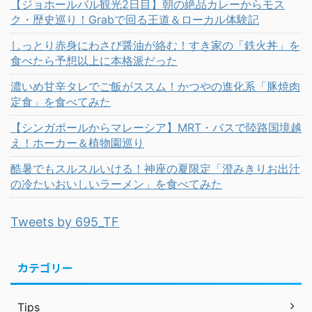
【ジョホールバル観光2日目】朝の絶品カレーからモス
ク・歴史巡り！Grabで回る王道＆ローカル体験記
しっとり赤身にわさび醤油が絡む！すき家の「鉄火丼」を
食べたら予想以上に本格派だった
濃いめ甘辛タレでご飯がススム！かつやの進化系「豚焼肉
定食」を食べてみた
【シンガポールからマレーシア】MRT・バスで陸路国境越
え！ホーカー＆植物園巡り
酷暑でもスルスルいける！神座の夏限定「澄みきりお出汁
の冷たいおいしいラーメン」を食べてみた
Tweets by 695_TF
カテゴリー
Tips