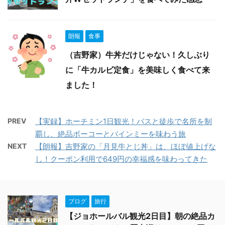
朗報
食事
（吉野家）牛丼だけじゃない！久しぶり
に「牛カルビ定食」を美味しく食べて来
ました！
PREV
【実録】ホーチミン1日観光！バスと徒歩で名所を制
覇し、絶品ボーコーとバインミーを味わう旅
NEXT
【朗報】吉野家の「月見牛とじ丼」は、ほぼ値上げな
し！クーポン利用で649円の幸福感を味わってきた
ブログ
旅行
【ジョホールバル観光2日目】朝の絶品カ