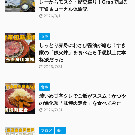
レーからモスク・歴史巡り！Grabで回る
王道＆ローカル体験記
2026/8/1
食事
しっとり赤身にわさび醤油が絡む！すき
家の「鉄火丼」を食べたら予想以上に本
格派だった
2026/7/31
食事
濃いめ甘辛タレでご飯がススム！かつや
の進化系「豚焼肉定食」を食べてみた
2026/7/31
ブログ
旅行