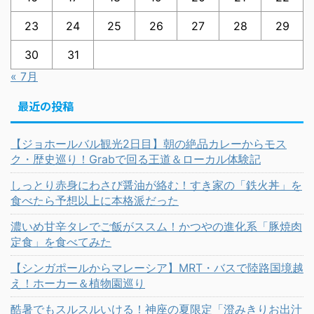
23
24
25
26
27
28
29
30
31
« 7月
最近の投稿
【ジョホールバル観光2日目】朝の絶品カレーからモス
ク・歴史巡り！Grabで回る王道＆ローカル体験記
しっとり赤身にわさび醤油が絡む！すき家の「鉄火丼」を
食べたら予想以上に本格派だった
濃いめ甘辛タレでご飯がススム！かつやの進化系「豚焼肉
定食」を食べてみた
【シンガポールからマレーシア】MRT・バスで陸路国境越
え！ホーカー＆植物園巡り
酷暑でもスルスルいける！神座の夏限定「澄みきりお出汁