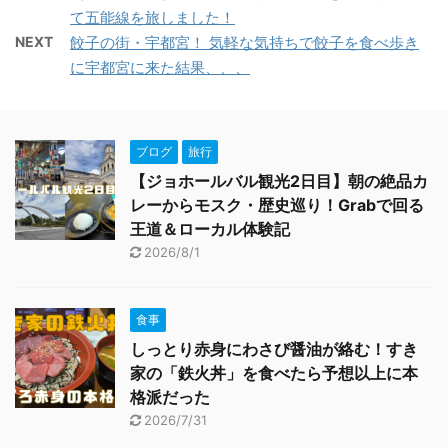
て五能線を旅しました！
NEXT
餃子の街・宇都宮！ 気軽な気持ちで餃子を食べ歩き
に宇都宮に来た結果、、、
ブログ
旅行
【ジョホールバル観光2日目】朝の絶品カ
レーからモスク・歴史巡り！Grabで回る
王道＆ローカル体験記
2026/8/1
食事
しっとり赤身にわさび醤油が絡む！すき
家の「鉄火丼」を食べたら予想以上に本
格派だった
2026/7/31