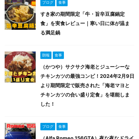
ブログ
食事
すき家の期間限定「牛・旨辛豆腐鍋定
食」を実食レビュー｜寒い日に体が温ま
る満足鍋
朗報
食事
（かつや）サクサク海老とジューシーな
チキンカツの最強コンビ！2024年2月9日
より期間限定で販売された「海老マヨと
チキンカツの合い盛り定食」を堪能しま
した！
ブログ
食事
（Alfa Romeo 156GTA）夜な夜なドライ