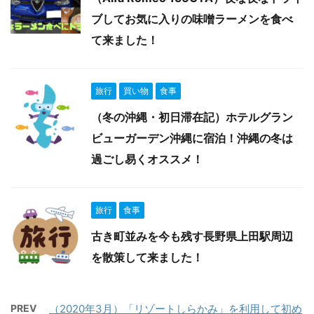
ブしてお気に入りの味噌ラーメンを食べ
て来ました！
旅行
買い物
食事
（冬の沖縄・初日滞在記）ホテルグラン
ビューガーデン沖縄に宿泊！沖縄の冬は
過ごし易くオススメ！
旅行
食事
古き町並みを今も残す長野県上田駅周辺
を散策して来ました！
PREV
（2020年3月）「リゾートしらかみ」を利用して初め