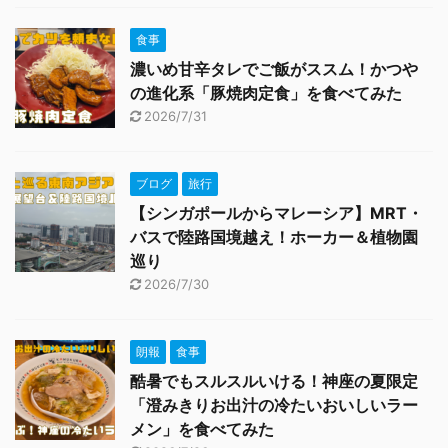
食事
濃いめ甘辛タレでご飯がススム！かつや
の進化系「豚焼肉定食」を食べてみた
2026/7/31
ブログ
旅行
【シンガポールからマレーシア】MRT・
バスで陸路国境越え！ホーカー＆植物園
巡り
2026/7/30
朗報
食事
酷暑でもスルスルいける！神座の夏限定
「澄みきりお出汁の冷たいおいしいラー
メン」を食べてみた