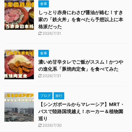
食事
しっとり赤身にわさび醤油が絡む！すき
家の「鉄火丼」を食べたら予想以上に本
格派だった
2026/7/31
食事
濃いめ甘辛タレでご飯がススム！かつや
の進化系「豚焼肉定食」を食べてみた
2026/7/31
ブログ
旅行
【シンガポールからマレーシア】MRT・
バスで陸路国境越え！ホーカー＆植物園
巡り
2026/7/30