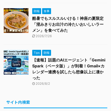
朗報
食事
酷暑でもスルスルいける！神座の夏限定
「澄みきりお出汁の冷たいおいしいラー
メン」を食べてみた
2026/7/26
Tips
朗報
【速報】話題のAIエージェント「Gemini
Spark（ベータ版）」が到着！Gmail×カ
レンダー連携を試したら想像以上に凄か
った
2026/8/2
サイト内検索