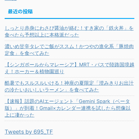
最近の投稿
しっとり赤身にわさび醤油が絡む！すき家の「鉄火丼」を
食べたら予想以上に本格派だった
濃いめ甘辛タレでご飯がススム！かつやの進化系「豚焼肉
定食」を食べてみた
【シンガポールからマレーシア】MRT・バスで陸路国境越
え！ホーカー＆植物園巡り
酷暑でもスルスルいける！神座の夏限定「澄みきりお出汁
の冷たいおいしいラーメン」を食べてみた
【速報】話題のAIエージェント「Gemini Spark（ベータ
版）」が到着！Gmail×カレンダー連携を試したら想像以
上に凄かった
Tweets by 695_TF