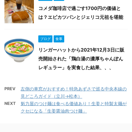
コメダ珈琲店で過ごす1700円の価値と
は？エビカツパンとジェリコ元祖を堪能
ブログ
食事
リンガーハットから2021年12月3日に販
売開始された「鶏白湯の濃厚ちゃんぽん
レギュラー」を実食した結果、、、
PREV
左側の車窓がおすすめ！特急あずさで巡る中央本線の
見どころガイド（立川→松本）
NEXT
魁力屋のつけ麺は食べる価値あり！生姜と特製太麺が
クセになる「生姜醤油肉つけ麺」