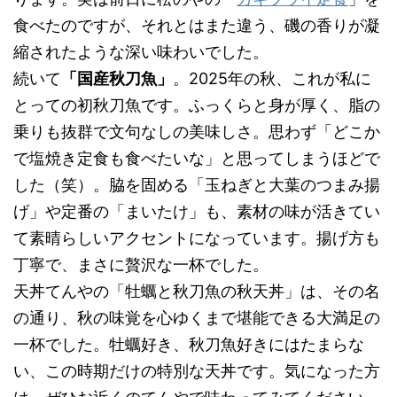
食べたのですが、それとはまた違う、磯の香りが凝
縮されたような深い味わいでした。
続いて
「国産秋刀魚」
。2025年の秋、これが私に
とっての初秋刀魚です。ふっくらと身が厚く、脂の
乗りも抜群で文句なしの美味しさ。思わず「どこか
で塩焼き定食も食べたいな」と思ってしまうほどで
した（笑）。脇を固める「玉ねぎと大葉のつまみ揚
げ」や定番の「まいたけ」も、素材の味が活きてい
て素晴らしいアクセントになっています。揚げ方も
丁寧で、まさに贅沢な一杯でした。
天丼てんやの「牡蠣と秋刀魚の秋天丼」は、その名
の通り、秋の味覚を心ゆくまで堪能できる大満足の
一杯でした。牡蠣好き、秋刀魚好きにはたまらな
い、この時期だけの特別な天丼です。気になった方