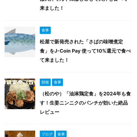
来ました！
食事
松屋で新発売された「さばの味噌煮定
食」をJ-Coin Pay 使って10%還元で食べ
て来ました！
朗報
食事
（松のや）「油淋鶏定食」を2024年も食
す！生姜ニンニクのパンチが効いた絶品
レビュー
ブログ
食事