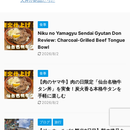
天丼が絶品だった
食事
Niku no Yamagyu Sendai Gyutan Don
Review: Charcoal-Grilled Beef Tongue
Bowl
2026/8/2
食事
【肉のヤマ牛】肉の日限定「仙台名物牛
タン丼」を実食！炭火香る本格牛タンを
手軽に楽しむ
2026/8/2
ブログ
旅行