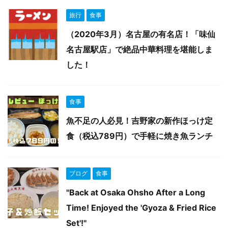
旅行
食事
（2020年3月）名古屋の有名店！「味仙
名古屋駅店」で絶品中華料理を堪能しま
した！
食事
魚不足の人必見！吉野家の新作ほっけ定
食（税込789円）で手軽に焼き魚ランチ
ブログ
食事
"Back at Osaka Ohsho After a Long
Time! Enjoyed the 'Gyoza & Fried Rice
Set'!"