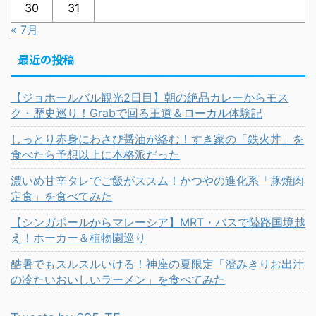
30
31
« 7月
最近の投稿
【ジョホールバル観光2日目】朝の絶品カレーからモス
ク・歴史巡り！Grabで回る王道＆ローカル体験記
しっとり赤身にわさび醤油が絡む！すき家の「鉄火丼」を
食べたら予想以上に本格派だった
濃いめ甘辛タレでご飯がススム！かつやの進化系「豚焼肉
定食」を食べてみた
【シンガポールからマレーシア】MRT・バスで陸路国境越
え！ホーカー＆植物園巡り
酷暑でもスルスルいける！神座の夏限定「澄みきりお出汁
の冷たいおいしいラーメン」を食べてみた