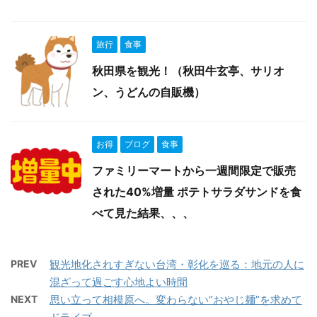
旅行
食事
秋田県を観光！（秋田牛玄亭、サリオ
ン、うどんの自販機）
お得
ブログ
食事
ファミリーマートから一週間限定で販売
された40%増量 ポテトサラダサンドを食
べて見た結果、、、
PREV
観光地化されすぎない台湾・彰化を巡る：地元の人に
混ざって過ごす心地よい時間
NEXT
思い立って相模原へ。変わらない“おやじ麺”を求めて