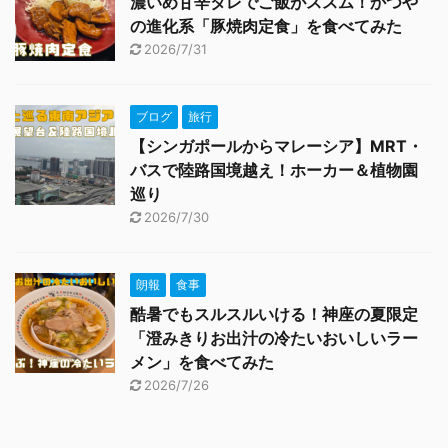
濃いめ甘辛タレでご飯がススム！かつや
の進化系「豚焼肉定食」を食べてみた
2026/7/31
ブログ
旅行
【シンガポールからマレーシア】MRT・
バスで陸路国境越え！ホーカー＆植物園
巡り
2026/7/30
朗報
食事
酷暑でもスルスルいける！神座の夏限定
「澄みきりお出汁の冷たいおいしいラー
メン」を食べてみた
2026/7/26