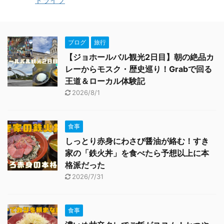
ドライブ
ブログ
旅行
【ジョホールバル観光2日目】朝の絶品カ
レーからモスク・歴史巡り！Grabで回る
王道＆ローカル体験記
2026/8/1
食事
しっとり赤身にわさび醤油が絡む！すき
家の「鉄火丼」を食べたら予想以上に本
格派だった
2026/7/31
食事