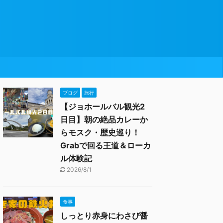
ブログ
旅行
【ジョホールバル観光2
日目】朝の絶品カレーか
らモスク・歴史巡り！
Grabで回る王道＆ローカ
ル体験記
2026/8/1
食事
しっとり赤身にわさび醤