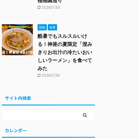
植物園巡り
2026/7/30
朗報
食事
酷暑でもスルスルいけ
る！神座の夏限定「澄み
きりお出汁の冷たいおい
しいラーメン」を食べて
みた
2026/7/26
サイト内検索
カレンダー