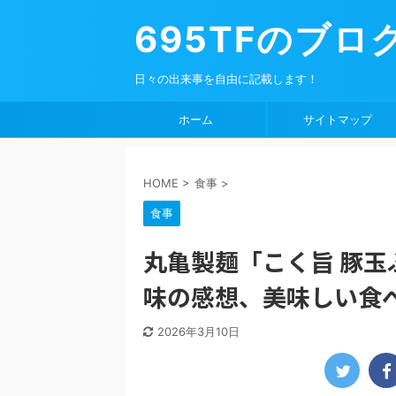
695TFのブロ
日々の出来事を自由に記載します！
ホーム
サイトマップ
HOME
>
食事
>
食事
丸亀製麺「こく旨 豚
味の感想、美味しい食
2026年3月10日