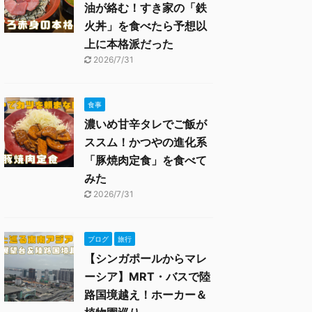
油が絡む！すき家の「鉄
火丼」を食べたら予想以
上に本格派だった
2026/7/31
食事
濃いめ甘辛タレでご飯が
ススム！かつやの進化系
「豚焼肉定食」を食べて
みた
2026/7/31
ブログ
旅行
【シンガポールからマレ
ーシア】MRT・バスで陸
路国境越え！ホーカー＆