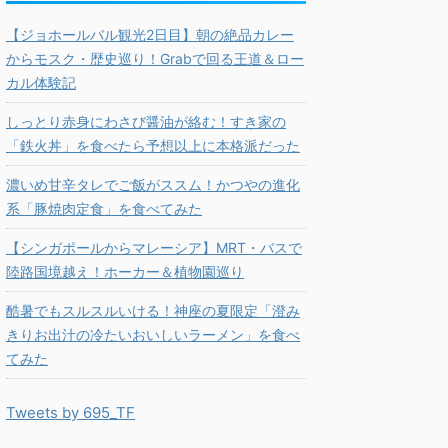
【ジョホールバル観光2日目】朝の絶品カレー
からモスク・歴史巡り！Grabで回る王道＆ロー
カル体験記
しっとり赤身にわさび醤油が絡む！すき家の
「鉄火丼」を食べたら予想以上に本格派だった
濃いめ甘辛タレでご飯がススム！かつやの進化
系「豚焼肉定食」を食べてみた
【シンガポールからマレーシア】MRT・バスで
陸路国境越え！ホーカー＆植物園巡り
酷暑でもスルスルいける！神座の夏限定「澄み
きりお出汁の冷たいおいしいラーメン」を食べ
てみた
Tweets by 695_TF