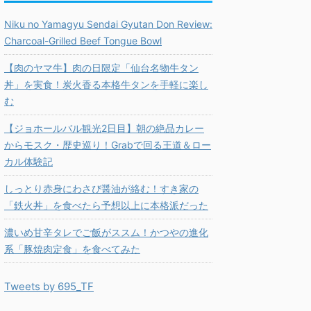
Niku no Yamagyu Sendai Gyutan Don Review:
Charcoal-Grilled Beef Tongue Bowl
【肉のヤマ牛】肉の日限定「仙台名物牛タン
丼」を実食！炭火香る本格牛タンを手軽に楽し
む
【ジョホールバル観光2日目】朝の絶品カレー
からモスク・歴史巡り！Grabで回る王道＆ロー
カル体験記
しっとり赤身にわさび醤油が絡む！すき家の
「鉄火丼」を食べたら予想以上に本格派だった
濃いめ甘辛タレでご飯がススム！かつやの進化
系「豚焼肉定食」を食べてみた
Tweets by 695_TF