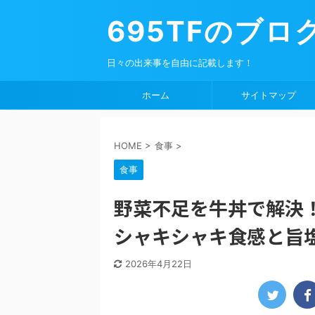
695TFのブロ
日々の出来事を自由に記載します！
ホーム
サイトマップ
HOME
>
食事
>
食事
野菜不足を牛丼で解決
シャキシャキ食感と旨
2026年4月22日