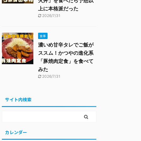
火丼」を食べたら予想以
上に本格派だった
2026/7/31
食事
濃いめ甘辛タレでご飯が
ススム！かつやの進化系
「豚焼肉定食」を食べて
みた
2026/7/31
サイト内検索
カレンダー