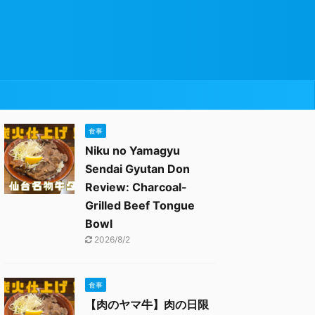
食事
Niku no Yamagyu
Sendai Gyutan Don
Review: Charcoal-
Grilled Beef Tongue
Bowl
2026/8/2
食事
【肉のヤマ牛】肉の日限