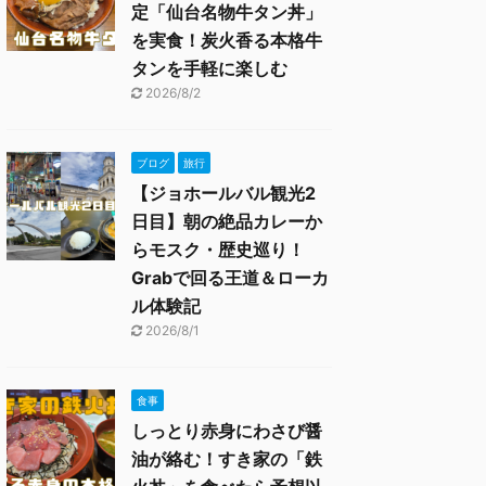
定「仙台名物牛タン丼」
を実食！炭火香る本格牛
タンを手軽に楽しむ
2026/8/2
ブログ
旅行
【ジョホールバル観光2
日目】朝の絶品カレーか
らモスク・歴史巡り！
Grabで回る王道＆ローカ
ル体験記
2026/8/1
食事
しっとり赤身にわさび醤
油が絡む！すき家の「鉄