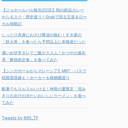
【ジョホールバル観光2日目】朝の絶品カレー
からモスク・歴史巡り！Grabで回る王道＆ロー
カル体験記
しっとり赤身にわさび醤油が絡む！すき家の
「鉄火丼」を食べたら予想以上に本格派だった
濃いめ甘辛タレでご飯がススム！かつやの進化
系「豚焼肉定食」を食べてみた
【シンガポールからマレーシア】MRT・バスで
陸路国境越え！ホーカー＆植物園巡り
酷暑でもスルスルいける！神座の夏限定「澄み
きりお出汁の冷たいおいしいラーメン」を食べ
てみた
Tweets by 695_TF