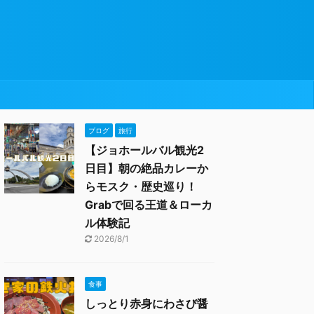
ブログ
旅行
【ジョホールバル観光2
日目】朝の絶品カレーか
らモスク・歴史巡り！
Grabで回る王道＆ローカ
ル体験記
2026/8/1
食事
しっとり赤身にわさび醤