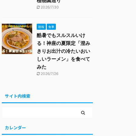
植物園巡り
2026/7/30
朗報
食事
酷暑でもスルスルいけ
る！神座の夏限定「澄み
きりお出汁の冷たいおい
しいラーメン」を食べて
みた
2026/7/26
サイト内検索
カレンダー