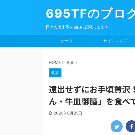
695TFのブロ
日々の出来事を自由に記載します！
ホーム
サイトマップ
HOME
>
食事
>
食事
遠出せずにお手頃贅沢
ん・牛皿御膳」を食べ
2026年6月25日