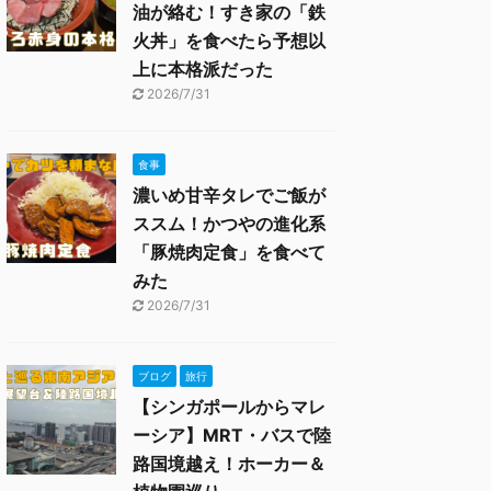
油が絡む！すき家の「鉄
火丼」を食べたら予想以
上に本格派だった
2026/7/31
食事
濃いめ甘辛タレでご飯が
ススム！かつやの進化系
「豚焼肉定食」を食べて
みた
2026/7/31
ブログ
旅行
【シンガポールからマレ
ーシア】MRT・バスで陸
路国境越え！ホーカー＆