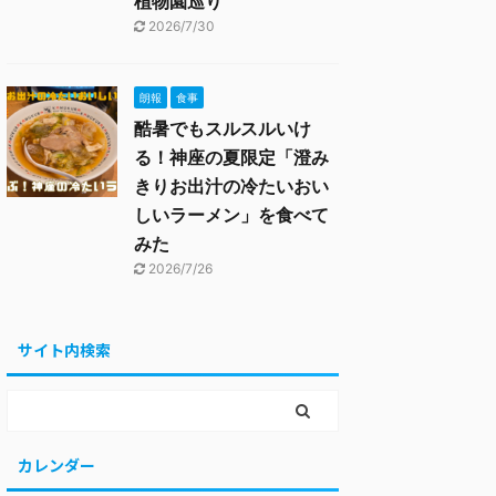
植物園巡り
2026/7/30
朗報
食事
酷暑でもスルスルいけ
る！神座の夏限定「澄み
きりお出汁の冷たいおい
しいラーメン」を食べて
みた
2026/7/26
サイト内検索
カレンダー