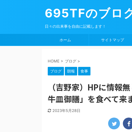
695TFのブロ
日々の出来事を自由に記載します！
ホーム
サイトマップ
HOME
>
ブログ
>
ブログ
朗報
食事
（吉野家）HPに情報無
牛皿御膳」を食べて来
2023年5月28日