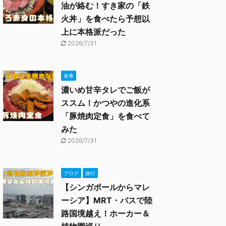
油が絡む！すき家の「鉄
火丼」を食べたら予想以
上に本格派だった
2026/7/31
食事
濃いめ甘辛タレでご飯が
ススム！かつやの進化系
「豚焼肉定食」を食べて
みた
2026/7/31
ブログ
旅行
【シンガポールからマレ
ーシア】MRT・バスで陸
路国境越え！ホーカー＆