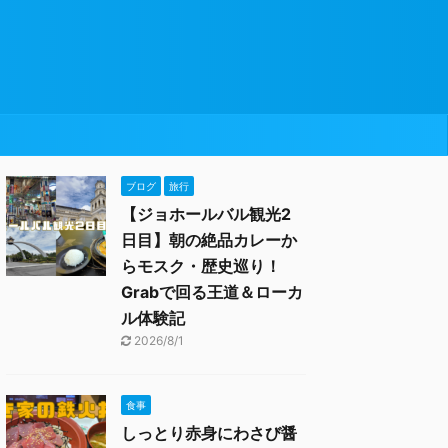
ブログ
旅行
【ジョホールバル観光2
日目】朝の絶品カレーか
らモスク・歴史巡り！
Grabで回る王道＆ローカ
ル体験記
2026/8/1
食事
しっとり赤身にわさび醤