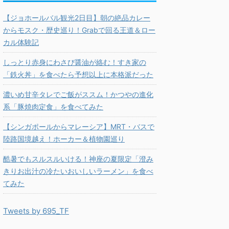
【ジョホールバル観光2日目】朝の絶品カレー
からモスク・歴史巡り！Grabで回る王道＆ロー
カル体験記
しっとり赤身にわさび醤油が絡む！すき家の
「鉄火丼」を食べたら予想以上に本格派だった
濃いめ甘辛タレでご飯がススム！かつやの進化
系「豚焼肉定食」を食べてみた
【シンガポールからマレーシア】MRT・バスで
陸路国境越え！ホーカー＆植物園巡り
酷暑でもスルスルいける！神座の夏限定「澄み
きりお出汁の冷たいおいしいラーメン」を食べ
てみた
Tweets by 695_TF