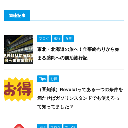
関連記事
ブログ
旅行
食事
東北・北海道の旅へ！仕事終わりから始
まる盛岡への前泊旅行記
Tips
お得
（豆知識）Revolutってある一つの条件を
満たせばガソリンスタンドでも使えるっ
て知ってました？
お得
ブログ
買い物