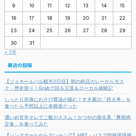
9
10
11
12
13
14
15
16
17
18
19
20
21
22
23
24
25
26
27
28
29
30
31
« 7月
最近の投稿
【ジョホールバル観光2日目】朝の絶品カレーからモス
ク・歴史巡り！Grabで回る王道＆ローカル体験記
しっとり赤身にわさび醤油が絡む！すき家の「鉄火丼」を
食べたら予想以上に本格派だった
濃いめ甘辛タレでご飯がススム！かつやの進化系「豚焼肉
定食」を食べてみた
【シンガポールからマレーシア】MRT・バスで陸路国境越