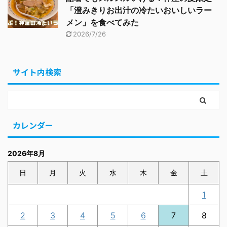
「澄みきりお出汁の冷たいおいしいラー
メン」を食べてみた
2026/7/26
サイト内検索
カレンダー
2026年8月
日
月
火
水
木
金
土
1
2
3
4
5
6
7
8