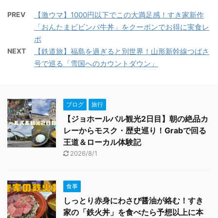
PREV
【激ウマ】1000円以下でこの大満足感！すき家新作
「おんたまビビンバ牛丼」をクーポンでお得に実食レ
ポ
NEXT
【鉄道旅】福島を過ぎると別世界！山形新幹線つばさ
号で巡る「雪国へのカウントダウン」
ブログ
旅行
【ジョホールバル観光2日目】朝の絶品カ
レーからモスク・歴史巡り！Grabで回る
王道＆ローカル体験記
2026/8/1
食事
しっとり赤身にわさび醤油が絡む！すき
家の「鉄火丼」を食べたら予想以上に本