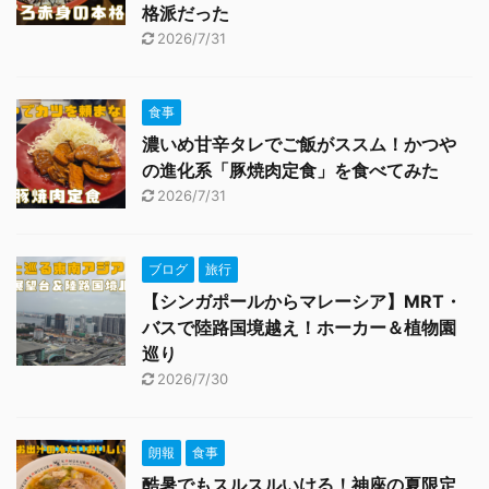
格派だった
2026/7/31
食事
濃いめ甘辛タレでご飯がススム！かつや
の進化系「豚焼肉定食」を食べてみた
2026/7/31
ブログ
旅行
【シンガポールからマレーシア】MRT・
バスで陸路国境越え！ホーカー＆植物園
巡り
2026/7/30
朗報
食事
酷暑でもスルスルいける！神座の夏限定